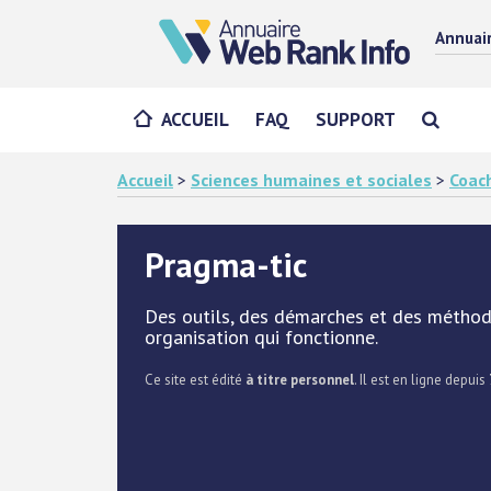
Annuai
ACCUEIL
FAQ
SUPPORT
Accueil
>
Sciences humaines et sociales
>
Coac
Pragma-tic
Des outils, des démarches et des méthod
organisation qui fonctionne.
Ce site est édité
à titre personnel
. Il est en ligne depuis