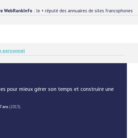
re WebRankInfo
: le + réputé des annuaires de sites francophones
h personnel
es pour mieux gérer son temps et construire une
7 ans
(2013).