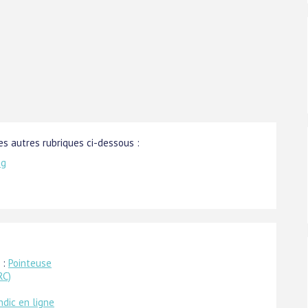
s autres rubriques ci-dessous :
ng
 :
Pointeuse
RC)
ndic en ligne