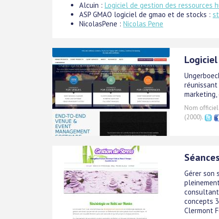
Alcuin :
Logiciel de gestion des ressources 
ASP GMAO logiciel de gmao et de stocks :
s
NicolasPene :
Nicolas Pene
Logicie
Ungerboeck
réunissant 
marketing,
Nom officiel
(2000).
Séances
Gérer son s
pleinement
consultant
concepts 3
Clermont Fe