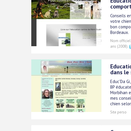
Educati
comport
Conseils e
votre chie
bon compor
Bordeaux.
Nom officiel
ans (2008).
Educati
dans le
Educ'Da Gi
BP éducateu
Morbihan e
mes consei
chien selo
Site perso