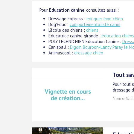
Pour
Education canine
, consultez aussi :
Dressage Express :
eduquer mon chien
Dog'Educ :
comportementaliste canin
L'école des chiens :
chiens
Educatrice canine gironde :
éducation chiens
POLYTECHNICHIEN Education Canine :
Dress
Canisball :
Digoin Bourbon-Lancy Paray le M
Animascool :
dressage chien
Tout sav
Pour tout s
dressage d
Nom officiel