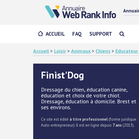
Annuai
ACCUEIL
FAQ
SUPPORT
Accueil
>
Loisir
>
Animaux
>
Chiens
>
Educateur
Finist'Dog
Dressage du chien, éducation canine,
éducation et choix de votre chiot.
Dressage, éducation à domicile. Brest et
ses environs.
Ce site est édité
à titre professionnel
(forme juridique :
Auto-entrepreneur). Il est en ligne depuis
7 ans
(2013).