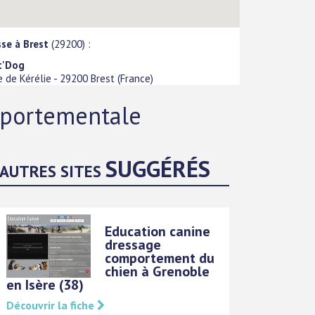
se à Brest
(29200) :
t'Dog
e de Kérélie
-
29200
Brest
(
France
)
mportementale
SUGGÉRÉS
AUTRES SITES
Education canine
dressage
comportement du
chien à Grenoble
en Isère (38)
Découvrir la fiche