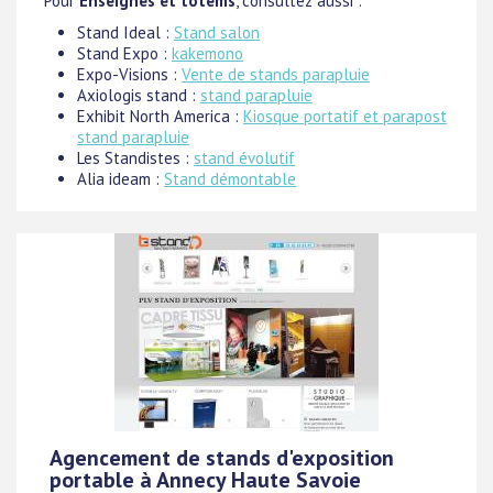
Pour
Enseignes et totems
, consultez aussi :
Stand Ideal :
Stand salon
Stand Expo :
kakemono
Expo-Visions :
Vente de stands parapluie
Axiologis stand :
stand parapluie
Exhibit North America :
Kiosque portatif et parapost
stand parapluie
Les Standistes :
stand évolutif
Alia ideam :
Stand démontable
Agencement de stands d'exposition
portable à Annecy Haute Savoie