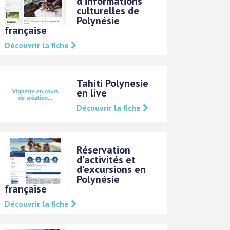
d'informations
culturelles de
Polynésie
française
Découvrir la fiche
Tahiti Polynesie
en live
Découvrir la fiche
Réservation
d'activités et
d'excursions en
Polynésie
française
Découvrir la fiche