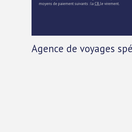
moyens de paiement suivants : la
CB
,le virement.
Agence de voyages spéc