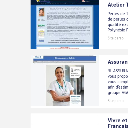
Atelier 
Perles de T
de perles d
qualité exc
Polynésie 
Site perso
Assuran
RL ASSURAN
vous propo
vous compt
afin d'est
groupe AGF
Site perso
Vivre et
Françai