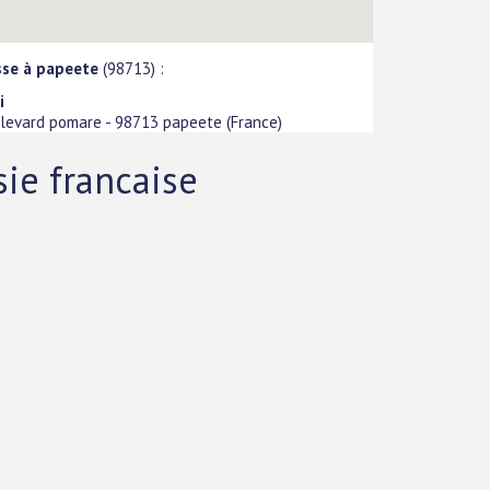
sse à papeete
(98713) :
i
ulevard pomare
-
98713
papeete
(
France
)
ie francaise