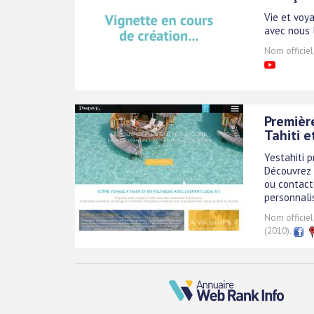
Vie et voya
avec nous l
Nom officiel
Premièr
Tahiti e
Yestahiti p
Découvrez 
ou contact
personnali
Nom officiel
(2010).