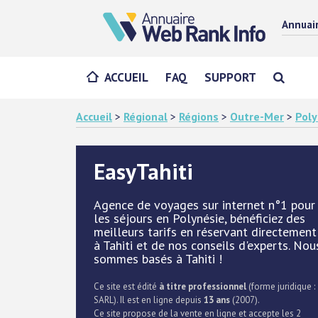
Annuai
ACCUEIL
FAQ
SUPPORT
Accueil
>
Régional
>
Régions
>
Outre-Mer
>
Poly
EasyTahiti
Agence de voyages sur internet n°1 pour
les séjours en Polynésie, bénéficiez des
meilleurs tarifs en réservant directement
à Tahiti et de nos conseils d'experts. Nou
sommes basés à Tahiti !
Ce site est édité
à titre professionnel
(forme juridique :
SARL). Il est en ligne depuis
13 ans
(2007).
Ce site propose de la vente en ligne et accepte les 2