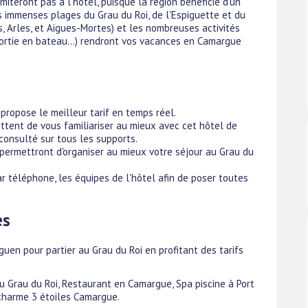
iteront pas à l'hôtel, puisque la région bénéficie d'un
es immenses plages du Grau du Roi, de l'Espiguette et du
s, Arles, et Aigues-Mortes) et les nombreuses activités
sortie en bateau...) rendront vos vacances en Camargue
propose le meilleur tarif en temps réel.
ttent de vous familiariser au mieux avec cet hôtel de
 consulté sur tous les supports.
 permettront d'organiser au mieux votre séjour au Grau du
r téléphone, les équipes de l'hôtel afin de poser toutes
es
uen pour partier au Grau du Roi en profitant des tarifs
au Grau du Roi, Restaurant en Camargue, Spa piscine à Port
charme 3 étoiles Camargue.