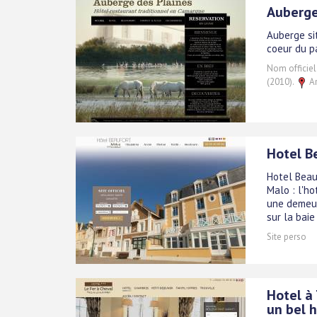
Auberge
Auberge si
coeur du p
Nom officiel
(2010).
Ar
Hotel B
Hotel Beauf
Malo : l'h
une demeur
sur la baie
Site perso
Hotel à 
un bel 