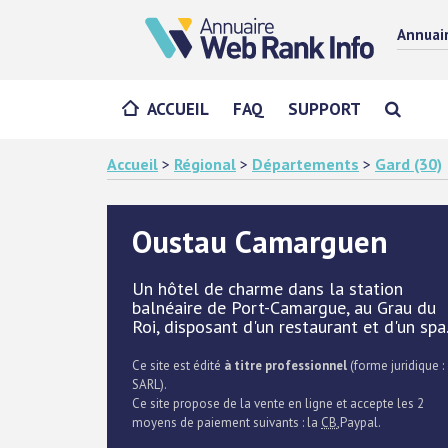
Annuai
ACCUEIL
FAQ
SUPPORT
Accueil
>
Régional
>
Départements
>
Gard (30)
Oustau Camarguen
Un hôtel de charme dans la station
balnéaire de Port-Camargue, au Grau du
Roi, disposant d'un restaurant et d'un spa
Ce site est édité
à titre professionnel
(forme juridique :
SARL).
Ce site propose de la vente en ligne et accepte les 2
moyens de paiement suivants : la
CB
,Paypal.