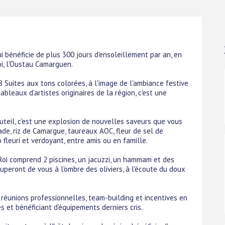
 bénéficie de plus 300 jours d'ensoleillement par an, en
oi, l'Oustau Camarguen.
Suites aux tons colorées, à l'image de l'ambiance festive
bleaux d'artistes originaires de la région, c'est une
Duteil, c'est une explosion de nouvelles saveurs que vous
dade, riz de Camargue, taureaux AOC, fleur de sel de
fleuri et verdoyant, entre amis ou en famille.
oi comprend 2 piscines, un jacuzzi, un hammam et des
peront de vous à l'ombre des oliviers, à l'écoute du doux
 réunions professionnelles, team-building et incentives en
 et bénéficiant d'équipements derniers cris.