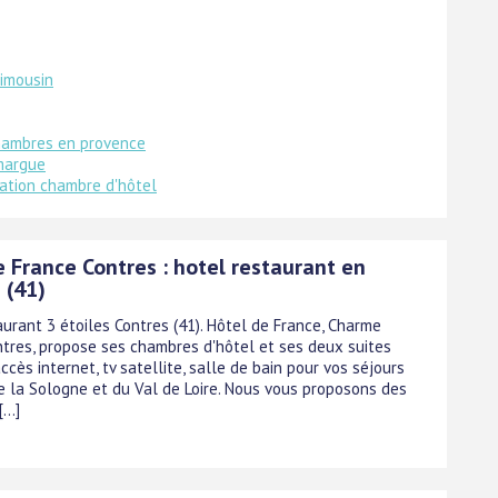
limousin
hambres en provence
margue
ation chambre d'hôtel
e France Contres : hotel restaurant en
 (41)
aurant 3 étoiles Contres (41). Hôtel de France, Charme
ntres, propose ses chambres d'hôtel et ses deux suites
ccès internet, tv satellite, salle de bain pour vos séjours
e la Sologne et du Val de Loire. Nous vous proposons des
...]