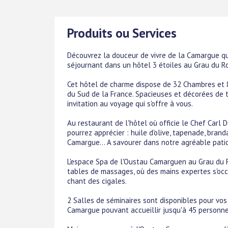
Produits ou Services
Découvrez la douceur de vivre de la Camargue qui
séjournant dans un hôtel 3 étoiles au Grau du R
Cet hôtel de charme dispose de 32 Chambres et 8 
du Sud de la France. Spacieuses et décorées de ta
invitation au voyage qui s'offre à vous.
Au restaurant de l'hôtel où officie le Chef Carl 
pourrez apprécier : huile d'olive, tapenade, bran
Camargue... A savourer dans notre agréable patio 
L'espace Spa de l'Oustau Camarguen au Grau du R
tables de massages, où des mains expertes s'occu
chant des cigales.
2 Salles de séminaires sont disponibles pour vos
Camargue pouvant accueillir jusqu'à 45 personnes