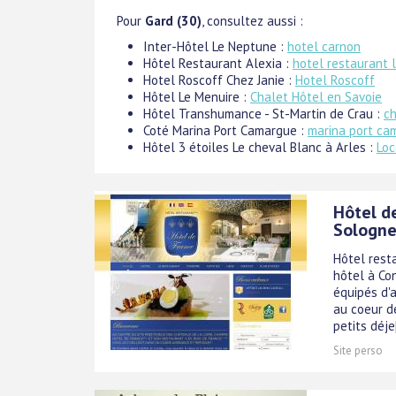
Pour
Gard (30)
, consultez aussi :
Inter-Hôtel Le Neptune :
hotel carnon
Hôtel Restaurant Alexia :
hotel restaurant 
Hotel Roscoff Chez Janie :
Hotel Roscoff
Hôtel Le Menuire :
Chalet Hôtel en Savoie
Hôtel Transhumance - St-Martin de Crau :
c
Coté Marina Port Camargue :
marina port ca
Hôtel 3 étoiles Le cheval Blanc à Arles :
Loc
Hôtel d
Sologne
Hôtel rest
hôtel à Co
équipés d'a
au coeur d
petits déje[
Site perso