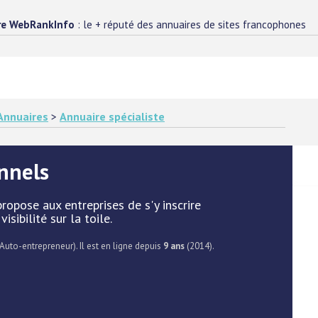
re WebRankInfo
: le + réputé des annuaires de sites francophones
Annuaires
>
Annuaire spécialiste
nnels
ropose aux entreprises de s'y inscrire
sibilité sur la toile.
 Auto-entrepreneur). Il est en ligne depuis
9 ans
(2014).