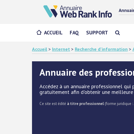
Annuai
ACCUEIL
FAQ
SUPPORT
Accueil
>
Internet
>
Recherche d'information
>
Annuaire des professio
Accédez à un annuaire professionnel qui p
gratuitement afin d'obtenir une meilleure vi
Ce site est édité
à titre professionnel
(forme juridique :