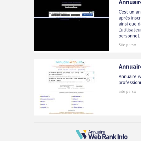
Annuair
C'est un a
après inscr
ainsi que 
L'utilisate
personnel.
Site perso
Annuair
Annuaire w
professionn
Site perso