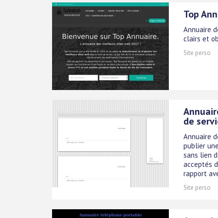
Top Ann
Annuaire d
clairs et o
Site perso
Annuair
de serv
Annuaire d
publier une
sans lien d
acceptés d
rapport ave
Site perso