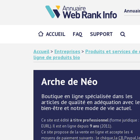
Annuai
ACCUEIL
FAQ
SUPPORT
Accueil
>
Entreprises
>
Produits et services d
ligne de produits bio
Arche de Néo
Boutique en ligne spécialisée dans les
articles de qualité en adéquation avec le
bien-être et notre mode de vie actuel.
Ce site est édité
à titre professionnel
(forme juridique :
EURL). Il est en ligne depuis
9 ans
(2011).
Ce site propose de la vente en ligne et accepte les 4
moyens de paiement suivants : le chèque,la
CB
,Paypal,l