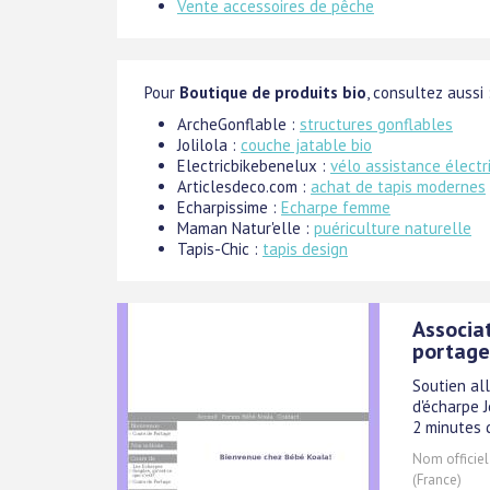
Vente accessoires de pêche
Pour
Boutique de produits bio
, consultez aussi 
ArcheGonflable :
structures gonflables
Jolilola :
couche jatable bio
Electricbikebenelux :
vélo assistance électr
Articlesdeco.com :
achat de tapis modernes
Echarpissime :
Echarpe femme
Maman Natur'elle :
puériculture naturelle
Tapis-Chic :
tapis design
Associat
portage
Soutien al
d'écharpe 
2 minutes 
Nom officiel
(France)