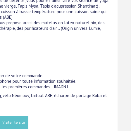
 de détente, vous pourrez ainsi faire vos séance de yoga,
ne vierge, Tapis Mysa, Tapis d'acupression Shantimat) .
e cuisson à basse température pour une cuisson saine qui
 (ABE) .
ous propose aussi des matelas en latex naturel bio, des
apie, des purificateurs d'air... (Origin univers, Lumie,
tion de votre commande.
phone pour toute information souhaitée.
es les premières commandes : JMADN1
4g, vélo Néomouv, faitout ABE, écharpe de portage Boba et
Visiter le site