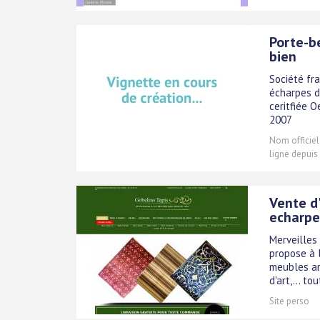
Porte-b
bien
Société fr
écharpes d
ceritfiée 
2007
Nom officiel
ligne depuis
Vente d
echarpe
Merveilles 
propose à l
meubles ar
d'art,... t
Site perso