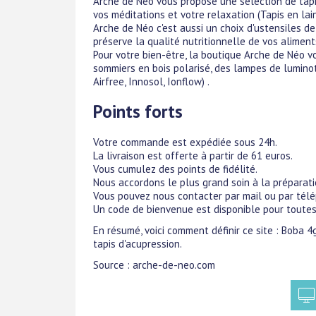
Arche de Néo vous propose une sélection de tapis
vos méditations et votre relaxation (Tapis en lai
Arche de Néo c'est aussi un choix d'ustensiles d
préserve la qualité nutritionnelle de vos aliments
Pour votre bien-être, la boutique Arche de Néo v
sommiers en bois polarisé, des lampes de luminothér
Airfree, Innosol, Ionflow) .
Points forts
Votre commande est expédiée sous 24h.
La livraison est offerte à partir de 61 euros.
Vous cumulez des points de fidélité.
Nous accordons le plus grand soin à la prépara
Vous pouvez nous contacter par mail ou par télé
Un code de bienvenue est disponible pour tout
En résumé, voici comment définir ce site : Boba 
tapis d'acupression.
Source : arche-de-neo.com