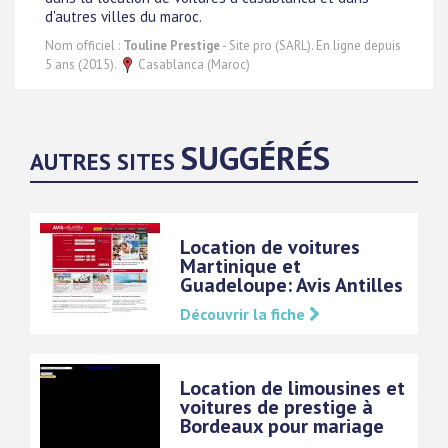
d'autres villes du maroc.
Nom officiel :
Touline Prestige
- Site pro (SARL). En ligne depuis
5 ans (2015).
Casablanca (Maroc)
SUGGÉRÉS
AUTRES SITES
Location de voitures
Martinique et
Guadeloupe: Avis Antilles
Découvrir la fiche
Location de limousines et
voitures de prestige à
Bordeaux pour mariage