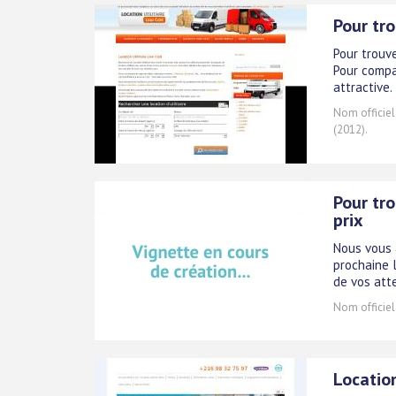
Pour tro
Pour trouve
Pour compar
attractive.
Nom officiel
(2012).
Pour tro
prix
Nous vous 
prochaine l
de vos att
Nom officiel
Location