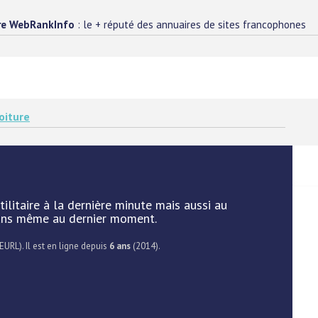
re WebRankInfo
: le + réputé des annuaires de sites francophones
oiture
ilitaire à la dernière minute mais aussi au
lans même au dernier moment.
EURL). Il est en ligne depuis
6 ans
(2014).