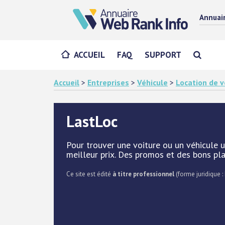
Annuai
ACCUEIL
FAQ
SUPPORT
Accueil
>
Entreprises
>
Véhicule
>
Location de v
LastLoc
Pour trouver une voiture ou un véhicule ut
meilleur prix. Des promos et des bons p
Ce site est édité
à titre professionnel
(forme juridique : 