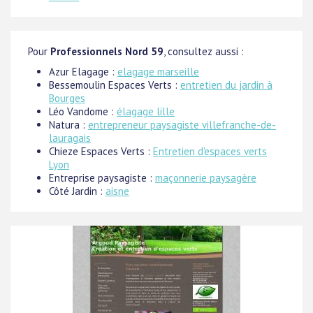
Pour
Professionnels Nord 59
, consultez aussi :
Azur Elagage :
elagage marseille
Bessemoulin Espaces Verts :
entretien du jardin à
Bourges
Léo Vandome :
élagage lille
Natura :
entrepreneur paysagiste villefranche-de-
lauragais
Chieze Espaces Verts :
Entretien d'espaces verts
Lyon
Entreprise paysagiste :
maçonnerie paysagère
Côté Jardin :
aisne