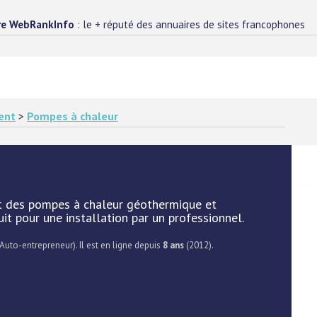
re WebRankInfo
: le + réputé des annuaires de sites francophones
ent
>
Pompes à chaleur
 des pompes à chaleur géothermique et
t pour une installation par un professionnel.
 Auto-entrepreneur). Il est en ligne depuis
8 ans
(2012).