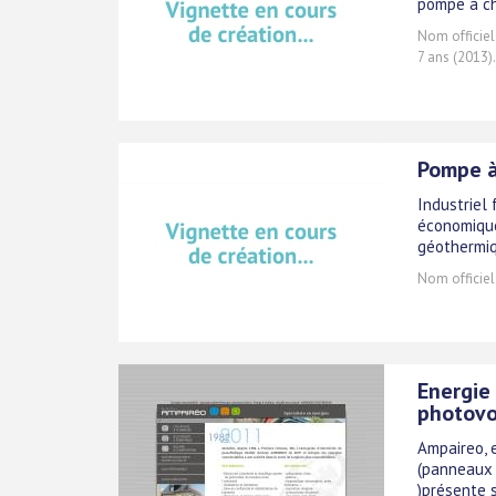
pompe à ch
Nom officiel
7 ans (2013).
Pompe à
Industriel
économique
géothermiq
Nom officiel
Energie 
photovo
Ampaireo, e
(panneaux 
)présente s