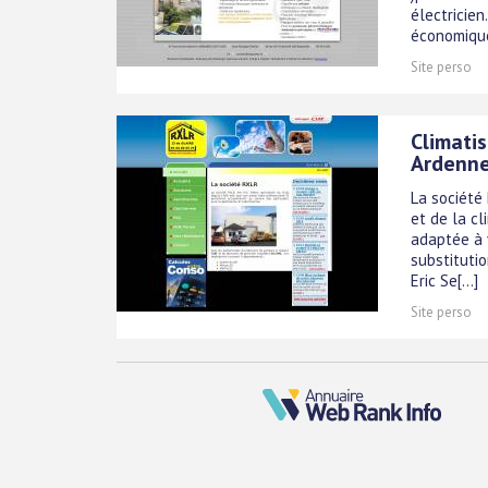
électricie
économique
Site perso
Climati
Ardenn
La société
et de la c
adaptée à 
substitutio
Eric Se[...]
Site perso