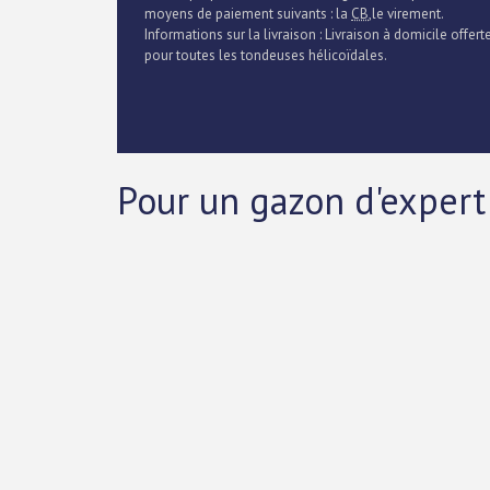
moyens de paiement suivants : la
CB
,le virement.
Informations sur la livraison : Livraison à domicile offert
pour toutes les tondeuses hélicoïdales.
Pour un gazon d'expert