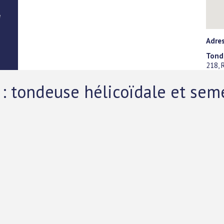
e
Adre
Tond
218, 
 : tondeuse hélicoïdale et se