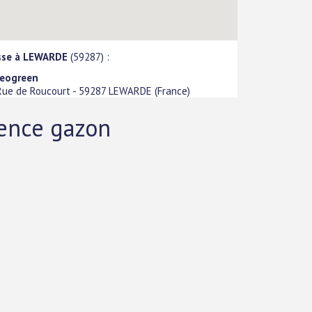
sse à LEWARDE
(59287) :
eogreen
Rue de Roucourt
-
59287
LEWARDE
(
France
)
mence gazon