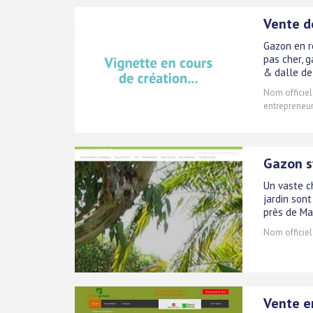
Vente d
Gazon en r
pas cher, 
& dalle de
Nom officiel
entrepreneur)
Gazon s
Un vaste c
jardin sont
près de Mar
Nom officiel
Vente e