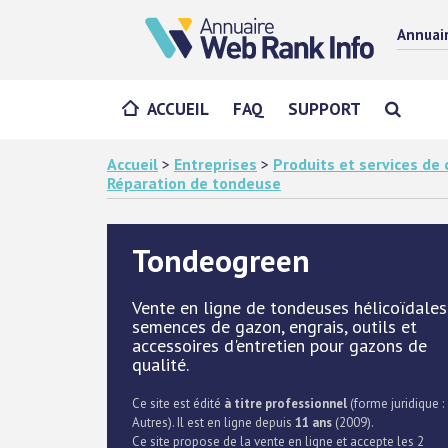
Annuai
ACCUEIL
FAQ
SUPPORT
Accueil
>
Entreprises
>
Produits et services d
Réparation de tondeuse
Tondeogreen
Vente en ligne de tondeuses hélicoïdales
semences de gazon, engrais, outils et
accessoires d'entretien pour gazons de
qualité.
Ce site est édité
à titre professionnel
(forme juridique :
Autres). Il est en ligne depuis
11 ans
(2009).
Ce site propose de la vente en ligne et accepte les 2