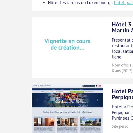
Hôtel les Jardins du Luxembourg :
hotel par
Hôtel 3
Martin à
Présentatio
restaurant 
localisatio
ligne
Nom officiel
8 ans (2012)
Hotel Pa
Perpign
Hotel à Per
Perpignan,
Pyrénées O
Site perso