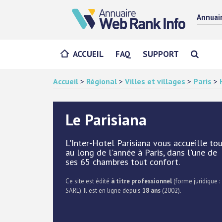
Annuai
ACCUEIL
FAQ
SUPPORT
Accueil
>
Régional
>
Villes et villages
>
Paris
>
Le Parisiana
L'Inter-Hotel Parisiana vous accueille to
au long de l'année à Paris, dans l'une de
ses 65 chambres tout confort.
Ce site est édité
à titre professionnel
(forme juridique :
SARL). Il est en ligne depuis
18 ans
(2002).