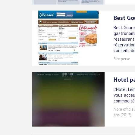
Best Go
Best Gourm
gastronomi
restaurant 
réservatio
conseils de
Site perso
Hotel p
L'Hôtel Lém
vous acceu
commodités
Nom officiel
ans (2012).