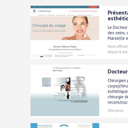
Présent
esthéti
Le Docteur
des seins, 
Marseille e
Nom officiel
depuis 8 ans
Docteur 
Chirurgien 
corps(chiru
esthétique 
chirurgie d
reconstructr
Site perso