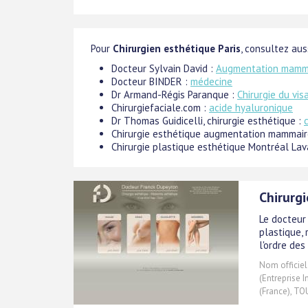
Pour
Chirurgien esthétique Paris
, consultez auss
Docteur Sylvain David :
Augmentation mamm
Docteur BINDER :
médecine
Dr Armand-Régis Paranque :
Chirurgie du vis
Chirurgiefaciale.com :
acide hyaluronique
Dr Thomas Guidicelli, chirurgie esthétique :
Chirurgie esthétique augmentation mammair
Chirurgie plastique esthétique Montréal Lav
Chirurgi
Le docteur
plastique, 
l'ordre des
Nom officiel
(Entreprise I
(France), TO