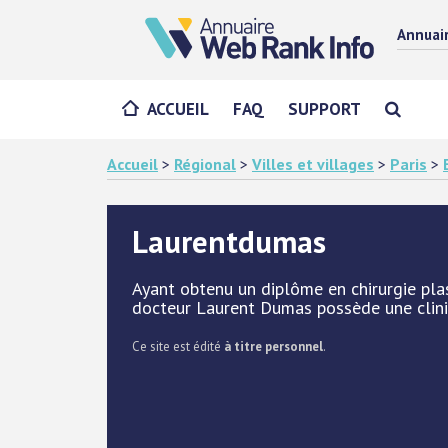
Annuai
ACCUEIL
FAQ
SUPPORT
Accueil
>
Régional
>
Villes et villages
>
Paris
>
Laurentdumas
Ayant obtenu un diplôme en chirurgie plas
docteur Laurent Dumas possède une clin
Ce site est édité
à titre personnel
.