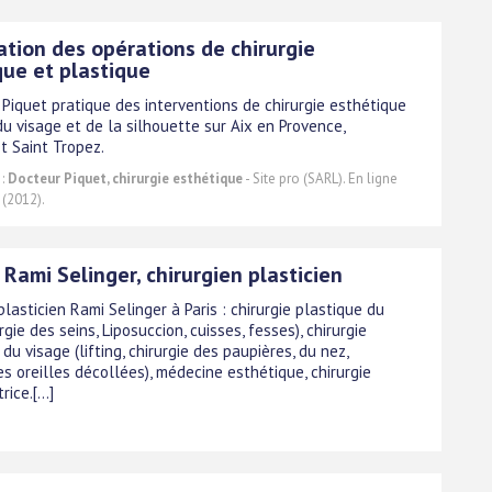
ation des opérations de chirurgie
que et plastique
 Piquet pratique des interventions de chirurgie esthétique
du visage et de la silhouette sur Aix en Provence,
t Saint Tropez.
 :
Docteur Piquet, chirurgie esthétique
- Site pro (SARL). En ligne
 (2012).
Rami Selinger, chirurgien plasticien
plasticien Rami Selinger à Paris : chirurgie plastique du
rgie des seins, Liposuccion, cuisses, fesses), chirurgie
du visage (lifting, chirurgie des paupières, du nez,
es oreilles décollées), médecine esthétique, chirurgie
ice.[...]