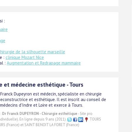
i :
aire
age
chirurgie de la silhouette marseille
e :
clinique Mozart Nice
al :
Augmentation et Redrapage mammaire
e et médecine esthétique - Tours
 Franck Dupeyron est médecin, spécialiste en chirurgie
reconstructrice et esthétique. Il est inscrit au conseil de
 médecins d'Indre et Loire et exerce à Tours.
 :
Dr Franck DUPEYRON - Chirurgie esthétique
- Site pro
ndividuelle). En ligne depuis 9 ans (2011).
TOURS
URS (France) et SAINT BENOIT LA FORET (France)