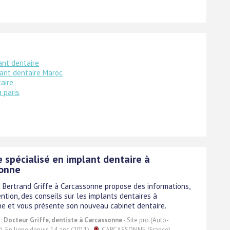
ant dentaire
ant dentaire Maroc
taire
a paris
 spécialisé en implant dentaire à
onne
e Bertrand Griffe à Carcassonne propose des informations,
ntion, des conseils sur les implants dentaires à
e et vous présente son nouveau cabinet dentaire.
 :
Docteur Griffe, dentiste à Carcassonne
- Site pro (Auto-
). En ligne depuis 14 ans (2011).
CARCASSONNE (France)