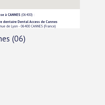
sse à CANNES
(06400) :
re dentaire Dental Access de Cannes
nue de Lyon
-
06400
CANNES
(
France
)
nes (06)