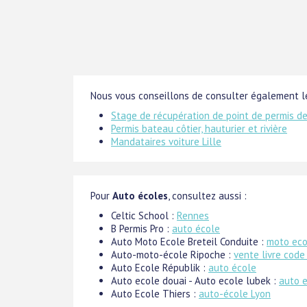
Nous vous conseillons de consulter également le
Stage de récupération de point de permis d
Permis bateau côtier, hauturier et rivière
Mandataires voiture Lille
Pour
Auto écoles
, consultez aussi :
Celtic School :
Rennes
B Permis Pro :
auto école
Auto Moto Ecole Breteil Conduite :
moto eco
Auto-moto-école Ripoche :
vente livre code
Auto Ecole Républik :
auto école
Auto ecole douai - Auto ecole lubek :
auto e
Auto Ecole Thiers :
auto-école Lyon