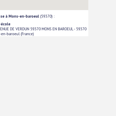
sse à Mons-en-baroeul
(59370) :
-école
AVENUE DE VERDUN 59370 MONS EN BAROEUL
-
59370
-en-baroeul
(
France
)