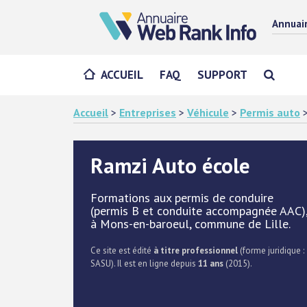
Annuai
ACCUEIL
FAQ
SUPPORT
Accueil
>
Entreprises
>
Véhicule
>
Permis auto
Ramzi Auto école
Formations aux permis de conduire
(permis B et conduite accompagnée AAC)
à Mons-en-baroeul, commune de Lille.
Ce site est édité
à titre professionnel
(forme juridique :
SASU). Il est en ligne depuis
11 ans
(2015).