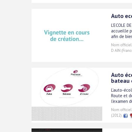
Auto ec
L'ECOLE DE
accueille 
afin de bie
Nom officiel
D AIN (Franc
Auto éc
bateau 
L'auto-éco
Route et d
l'examen d
Nom officiel
(2012).