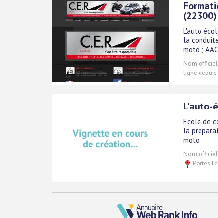
Formati
(22300)
L'auto éco
la conduite
moto ; AAC
Nom officiel
ligne depuis
L'auto-
Ecole de c
la prépara
moto.
Nom officiel
Portes Le