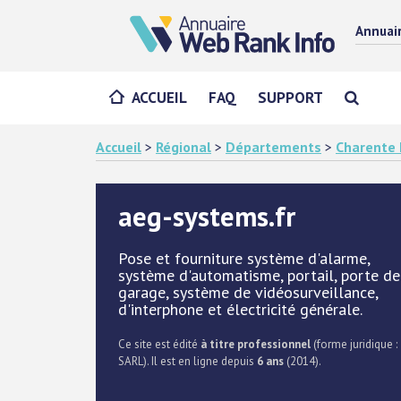
Annuai
ACCUEIL
FAQ
SUPPORT
Accueil
>
Régional
>
Départements
>
Charente 
aeg-systems.fr
Pose et fourniture système d'alarme,
système d'automatisme, portail, porte de
garage, système de vidéosurveillance,
d'interphone et électricité générale.
Ce site est édité
à titre professionnel
(forme juridique :
SARL). Il est en ligne depuis
6 ans
(2014).