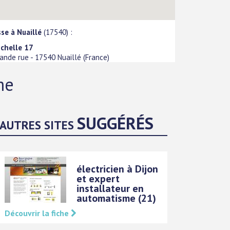
se à Nuaillé
(17540) :
ochelle 17
rande rue
-
17540
Nuaillé
(
France
)
me
SUGGÉRÉS
AUTRES SITES
électricien à Dijon
et expert
installateur en
automatisme (21)
Découvrir la fiche