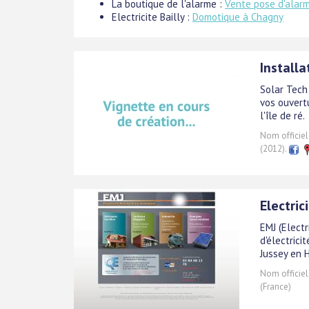
La boutique de l'alarme :
Vente pose d'alarm
Electricite Bailly :
Domotique à Chagny
Installa
Solar Tech
vos ouvert
l'île de ré.
Nom officiel
(2012).
Electri
EMJ (Elect
d'électric
Jussey en 
Nom officiel
(France)