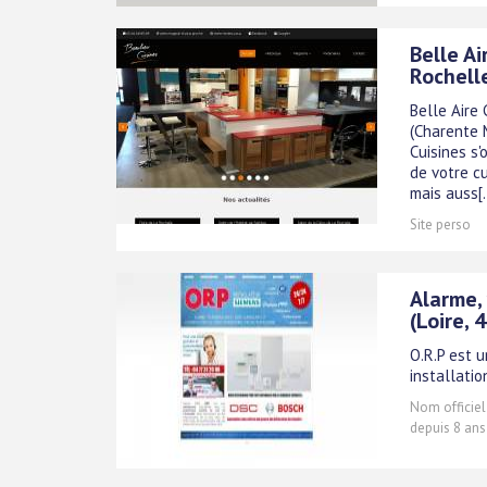
Belle Ai
Rochell
Belle Aire 
(Charente M
Cuisines s
de votre c
mais auss[..
Site perso
Alarme, 
(Loire, 
O.R.P est u
installatio
Nom officiel
depuis 8 ans