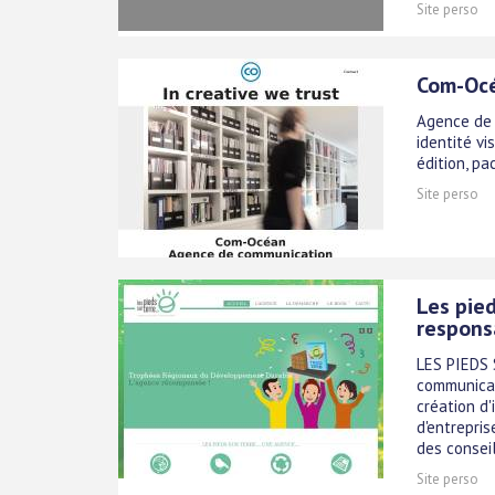
Site perso
Com-Océ
Agence de 
identité vi
édition, pa
Site perso
Les pie
respons
LES PIEDS 
communicat
création d'
d'entrepris
des conseils
Site perso