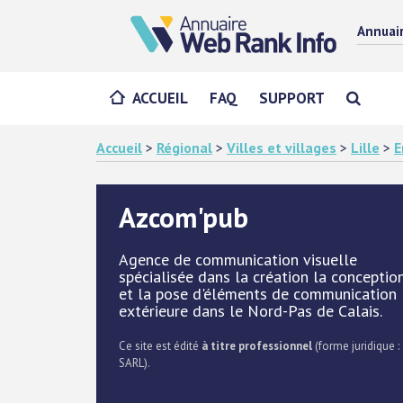
Annuai
ACCUEIL
FAQ
SUPPORT
Accueil
>
Régional
>
Villes et villages
>
Lille
>
E
Azcom'pub
Agence de communication visuelle
spécialisée dans la création la conceptio
et la pose d'éléments de communication
extérieure dans le Nord-Pas de Calais.
Ce site est édité
à titre professionnel
(forme juridique :
SARL).