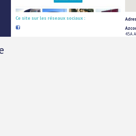
Ce site sur les réseaux sociaux :
Adre
Azco
45A A
e