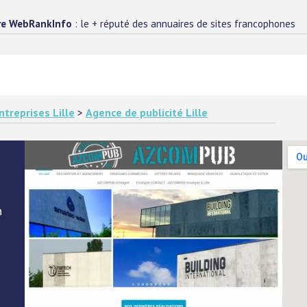
re WebRankInfo
: le + réputé des annuaires de sites francophones
ntreprises Lille
>
Agence de publicité Lille
n