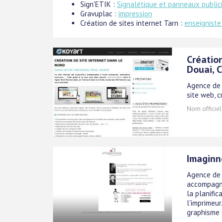
Sign'ETIK :
Signalétique et panneaux publici
Gravuplac :
impression
Création de sites internet Tarn :
enseigniste
Création
Douai, 
Agence de 
site web, 
Nom officiel
Imaginn
Agence de 
accompagne
la planific
l'imprimeu
graphisme e