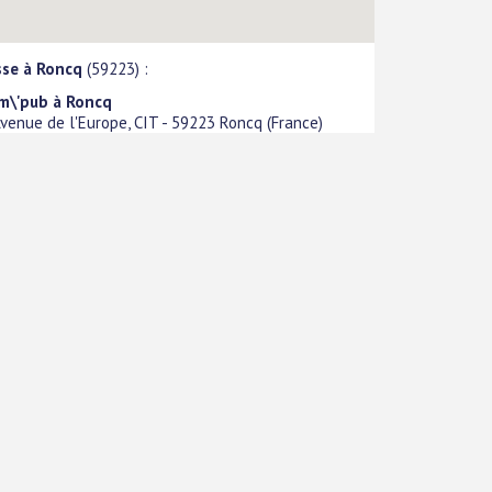
sse à Roncq
(59223) :
m\'pub à Roncq
venue de l'Europe, CIT
-
59223
Roncq
(
France
)