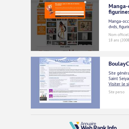
Manga-o
figurine
Manga-occa
dvds, figur
Nom officiel
18 ans (2008
BoulayC
Site génér
Saint Seiy
Visiter le s
Site perso