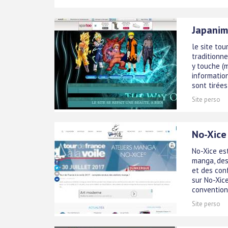
Japanim
le site tou
traditionne
y touche (
information
sont tirées
Site perso
No-Xice
No-Xice es
manga, des
et des con
sur No-Xic
convention 
Site perso