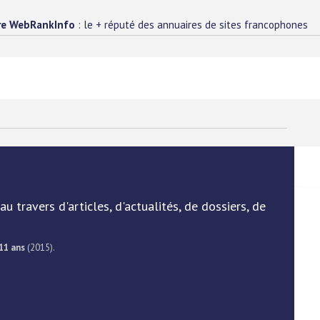
re WebRankInfo
: le + réputé des annuaires de sites francophones
u travers d'articles, d'actualités, de dossiers, de
11 ans
(2015).