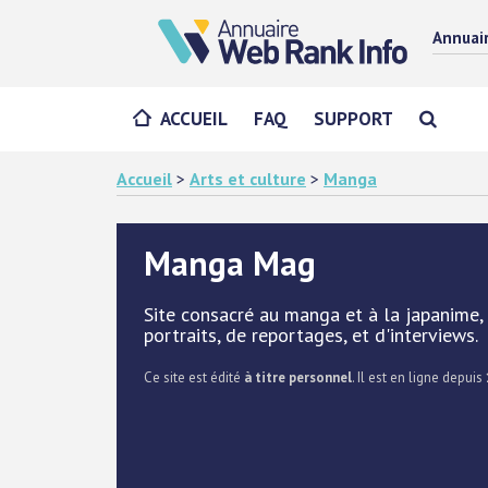
Annuai
ACCUEIL
FAQ
SUPPORT
Accueil
>
Arts et culture
>
Manga
Manga Mag
Site consacré au manga et à la japanime, a
portraits, de reportages, et d'interviews.
Ce site est édité
à titre personnel
. Il est en ligne depuis