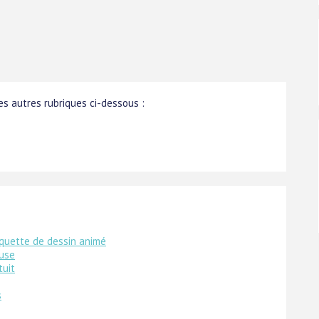
s autres rubriques ci-dessous :
quette de dessin animé
use
tuit
s