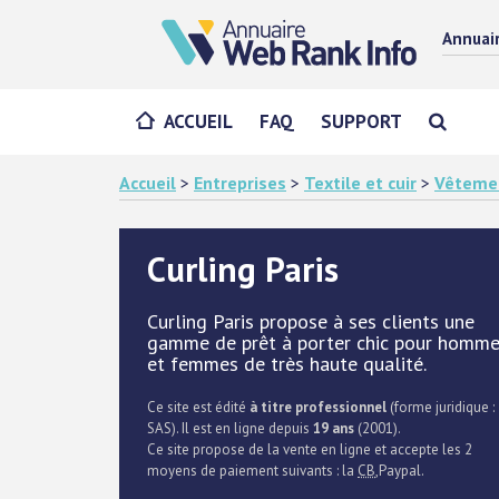
Annuai
ACCUEIL
FAQ
SUPPORT
Accueil
>
Entreprises
>
Textile et cuir
>
Vêteme
Curling Paris
Curling Paris propose à ses clients une
gamme de prêt à porter chic pour homm
et femmes de très haute qualité.
Ce site est édité
à titre professionnel
(forme juridique :
SAS). Il est en ligne depuis
19 ans
(2001).
Ce site propose de la vente en ligne et accepte les 2
moyens de paiement suivants : la
CB
,Paypal.