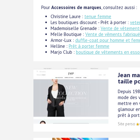
Pour
Accessoires de marques
, consultez aussi :
Christine Laure :
tenue femme
Les boutiques discount - Prêt à porter :
vete
Mademoiselle Grenade :
Vente de vêtements
M'elle Boutique :
Vente de vêments fabriqué
Armor-Lux :
duffle-coat pour homme et fe
Helline :
Prêt à porter femme
Marjo Club :
boutique de vêtements en ess
Jean ma
taille 
Depuis 198
mode des v
mettre en 
glamour en 
prêt à porte
Site perso