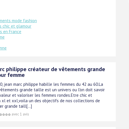
ments mode fashion
 chic et glamour
s en France
mme
onne
rc philippe créateur de vêtements grande
pour femme
0, jean marc philippe habille les femmes du 42 au 60.La
êtements grande taille est un univers ou l'on doit savoir
valeur et valoriser les femmes rondes.Etre chic et
xl et xxl,voila un des objectifs de nos collections de
r grande taill[...]
avec 1 avis