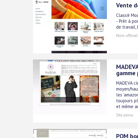
Vente d
Class'é Mo
- Prêt à p
de travail,
Nom officiel
MADEVA 
gamme p
MADEVA c'e
moyen/haut
les 'amazo
toujours p
et même au 
Site perso
POM bout