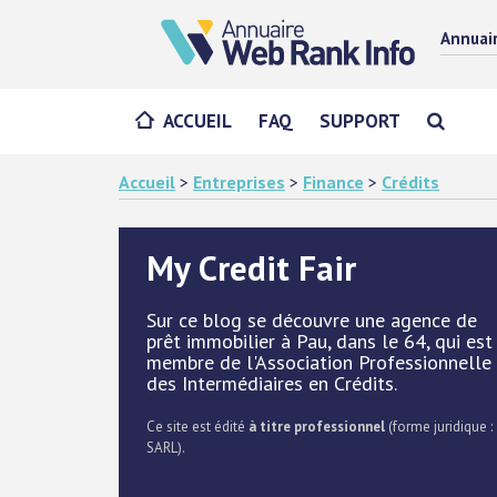
Annuai
ACCUEIL
FAQ
SUPPORT
Accueil
>
Entreprises
>
Finance
>
Crédits
My Credit Fair
Sur ce blog se découvre une agence de
prêt immobilier à Pau, dans le 64, qui est
membre de l'Association Professionnelle
des Intermédiaires en Crédits.
Ce site est édité
à titre professionnel
(forme juridique :
SARL).