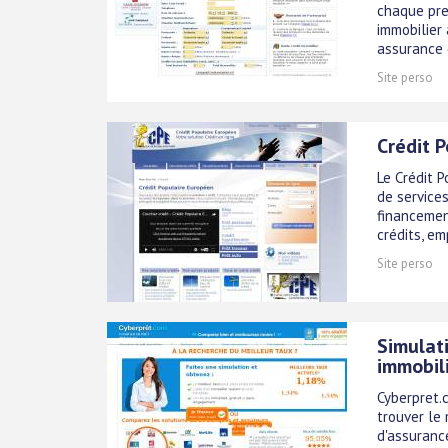
chaque pret
immobilier
assurance c
Site perso
Crédit P
Le Crédit 
de services
financemen
crédits, em
Site perso
Simulati
immobil
Cyberpret.
trouver le 
d'assurance