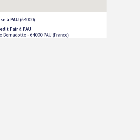
sse à PAU
(64000) :
edit Fair à PAU
ue Bernadotte
-
64000
PAU
(
France
)