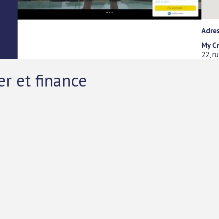
Adre
My Cr
22, r
er et finance