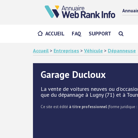
Annuai
ACCUEIL
FAQ
SUPPORT
Accueil
>
Entreprises
>
Véhicule
>
Dépanneuse
Garage Ducloux
La vente de voitures neuves ou d'occasion
que du dépannage à Lugny (71) et à Tourn
Ce site est édité
à titre professionnel
(forme juridique :