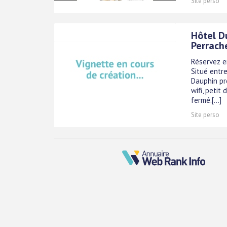
Site perso
Hôtel Du
Perrache
Réservez en
Situé entre
Dauphin pr
wifi, petit
fermé.[...]
Site perso