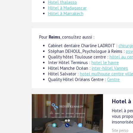
Hotel thalasso
Hôtel à Madagascar
Hôtel à Marrakech
Pour
Reims
, consultez aussi :
Cabinet dentaire Charline LADROIT :
chirurg
Stéphan DEHOUL, Psychologue à Reims :
psy
Quality hôtel Toulouse centre :
hôtel au ce
Inter Hôtel Terminus :
hotel le havre
Hôtel Manche Océan :
inter-hôtel Vannes
Hôtel Salvator :
hotel mulhouse centre vill
Quality Hôtel Orléans Centre :
Centre
Hotel à
Hotel à per
vous propo
insonorisé
Site perso