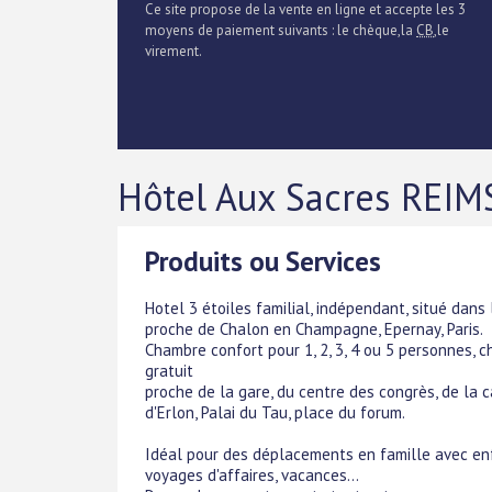
Ce site propose de la vente en ligne et accepte les 3
moyens de paiement suivants : le chèque,la
CB
,le
virement.
Hôtel Aux Sacres REIMS
Produits ou Services
Hotel 3 étoiles familial, indépendant, situé dans
proche de Chalon en Champagne, Epernay, Paris.
Chambre confort pour 1, 2, 3, 4 ou 5 personnes, ch
gratuit
proche de la gare, du centre des congrès, de la
d'Erlon, Palai du Tau, place du forum.
Idéal pour des déplacements en famille avec enf
voyages d'affaires, vacances...