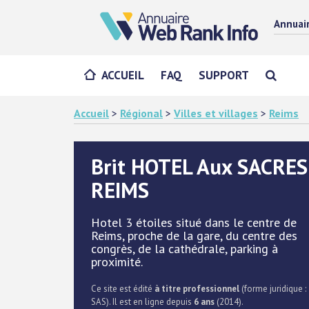
Annuai
ACCUEIL
FAQ
SUPPORT
Accueil
>
Régional
>
Villes et villages
>
Reims
Brit HOTEL Aux SACRES
REIMS
Hotel 3 étoiles situé dans le centre de
Reims, proche de la gare, du centre des
congrès, de la cathédrale, parking à
proximité.
Ce site est édité
à titre professionnel
(forme juridique :
SAS). Il est en ligne depuis
6 ans
(2014).