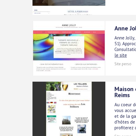
Anne Jo
Anne Jolly
51). Appro
Consultati
le site
Site perso
Maison 
Reims
Au coeur d
vous accue
et de la g
d'hôtes de
profiterez 