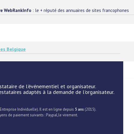
re WebRankInfo
: le + réputé des annuaires de sites francophones
ses Belgique
tataire de l'événementiel et organisateur.
stataires adaptés à la demande de l'organisateur.
Entreprise Individuelle). Il est en ligne depuis
5 ans
(2015).
yens de paiement suivants : Paypal,le virement.