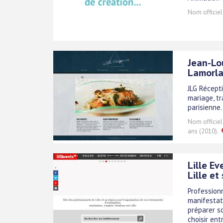
Nom officiel
Jean-Lo
Lamorl
JLG Récept
mariage, t
parisienne.
Nom officiel
ans (2010).
Lille Ev
Lille et
Professionn
manifestati
préparer so
choisir ent