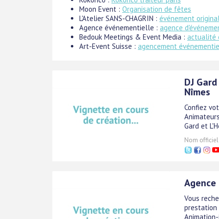
Moon Event :
Organisation de fêtes
L'Atelier SANS-CHAGRIN :
événement original
Agence événementielle :
agence d'événeme
Bedouk Meetings & Event Media :
actualité
Art-Event Suisse :
agencement événementie
DJ Gard
Nîmes
Confiez vo
Animateurs
Gard et L'H
Nom officiel
Agence 
Vous reche
prestation
Animation-