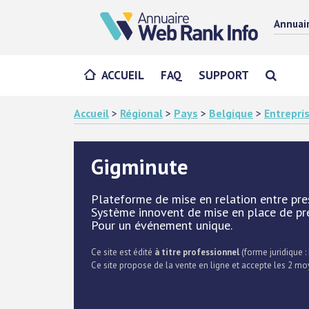
Annuai
ACCUEIL
FAQ
SUPPORT
Accueil
>
Régional
>
Pays
>
Belgique
>
Entrepri
Gigminute
Plateforme de mise en relation entre pres
Système innovent de mise en place de pre
Pour un événement unique.
Ce site est édité
à titre professionnel
(forme juridique : 
Ce site propose de la vente en ligne et accepte les 2 mo