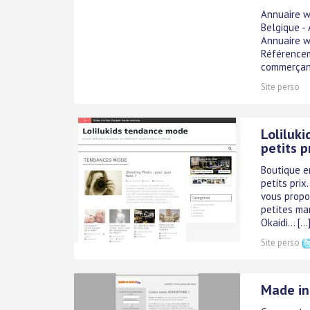
Annuaire w
Belgique - 
Annuaire we
Référencem
commerçants
Site perso
Loliluk
petits p
Boutique e
petits prix
vous propo
petites ma
Okaidi... [...
Site perso
Made in