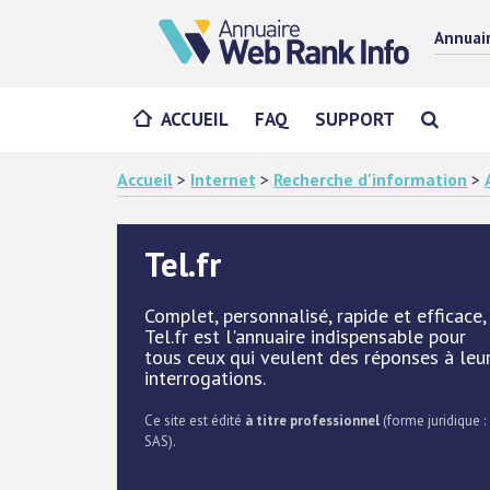
Annuai
ACCUEIL
FAQ
SUPPORT
Accueil
>
Internet
>
Recherche d'information
>
Tel.fr
Complet, personnalisé, rapide et efficace,
Tel.fr est l'annuaire indispensable pour
tous ceux qui veulent des réponses à leu
interrogations.
Ce site est édité
à titre professionnel
(forme juridique :
SAS).