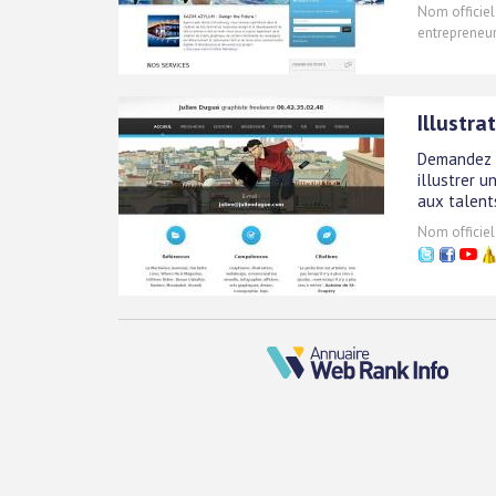
Nom officiel
entrepreneur
Illustr
Demandez u
illustrer u
aux talents
Nom officiel