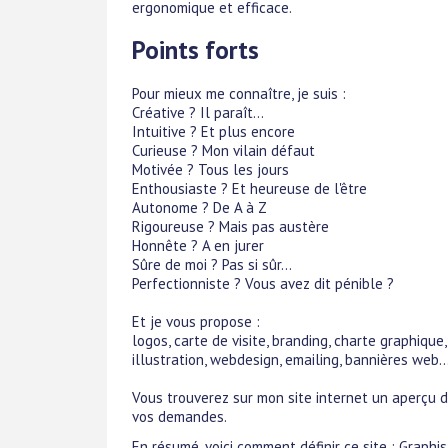
ergonomique et efficace.
Points forts
Pour mieux me connaître, je suis :
Créative ? Il paraît...
Intuitive ? Et plus encore
Curieuse ? Mon vilain défaut
Motivée ? Tous les jours
Enthousiaste ? Et heureuse de l'être
Autonome ? De A à Z
Rigoureuse ? Mais pas austère
Honnête ? A en jurer
Sûre de moi ? Pas si sûr...
Perfectionniste ? Vous avez dit pénible ?
Et je vous propose :
logos, carte de visite, branding, charte graphique,
illustration, webdesign, emailing, bannières web..
Vous trouverez sur mon site internet un aperçu d
vos demandes.
En résumé, voici comment définir ce site : Graphi