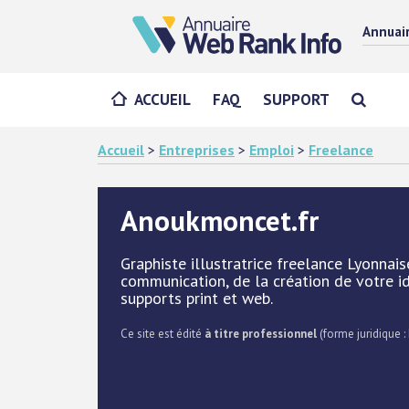
Annuai
ACCUEIL
FAQ
SUPPORT
Accueil
>
Entreprises
>
Emploi
>
Freelance
Anoukmoncet.fr
Graphiste illustratrice freelance Lyonna
communication, de la création de votre id
supports print et web.
Ce site est édité
à titre professionnel
(forme juridique : 