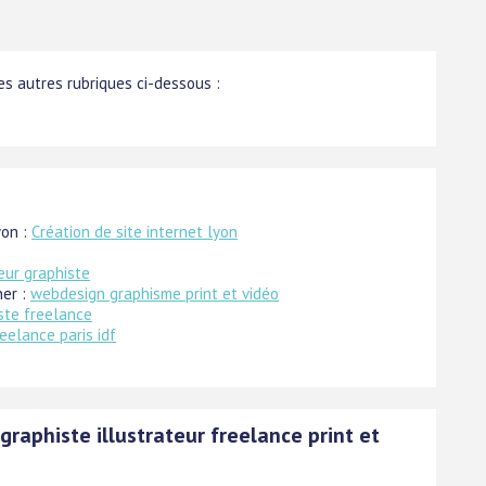
s autres rubriques ci-dessous :
yon :
Création de site internet lyon
teur graphiste
ner :
webdesign graphisme print et vidéo
ste freelance
eelance paris idf
raphiste illustrateur freelance print et