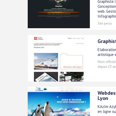
Graphiste i
Conception
web. Gestio
Infographi
Site perso
Graphis
Elaboratio
artistique 
Nom officiel
depuis 13 an
Webdesi
Lyon
KAzIm AzyL
en ligne su