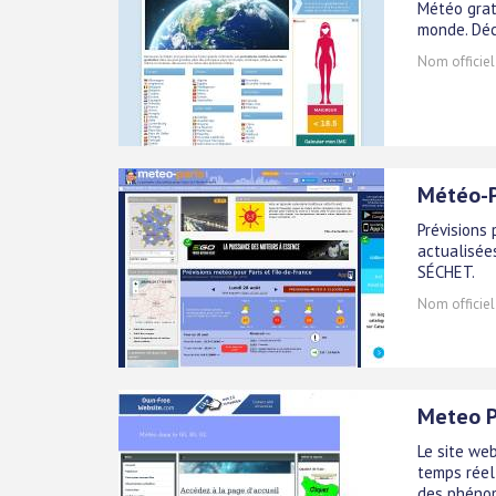
Météo grat
monde. Déc
Nom officiel
Météo-Pa
Prévisions 
actualisées
SÉCHET.
Nom officiel
Meteo P
Le site we
temps réel,
des phénom