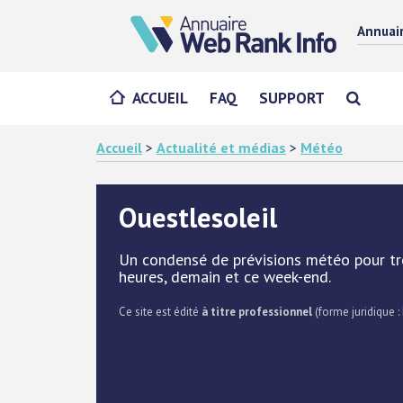
Annuai
ACCUEIL
FAQ
SUPPORT
Accueil
>
Actualité et médias
>
Météo
Ouestlesoleil
Un condensé de prévisions météo pour tro
heures, demain et ce week-end.
Ce site est édité
à titre professionnel
(forme juridique : 