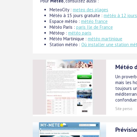
Pour
Météo
, consultez aussi :
MeteoCity :
meteo des plages
Météo à 15 jours gratuite :
météo à 12 jours
Espace météo :
météo france
Météo Paris :
paris Ile de France
Météop :
météo paris
Météo Martinique :
météo martinique
Station météo :
Où installer une station mé
Météo d
Un proverb
mais les ho
toujours un
méditerran
confondues.
Site perso
Prévisi