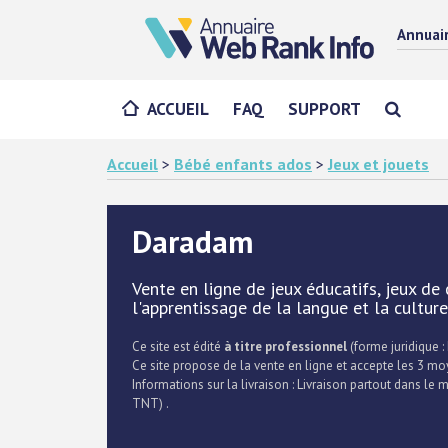
Annuai
ACCUEIL
FAQ
SUPPORT
Accueil
>
Bébé enfants ados
>
Jeux et jouets
Daradam
Vente en ligne de jeux éducatifs, jeux de 
l'apprentissage de la langue et la culture
Ce site est édité
à titre professionnel
(forme juridique : 
Ce site propose de la vente en ligne et accepte les 3 mo
Informations sur la livraison : Livraison partout dans le
TNT) .