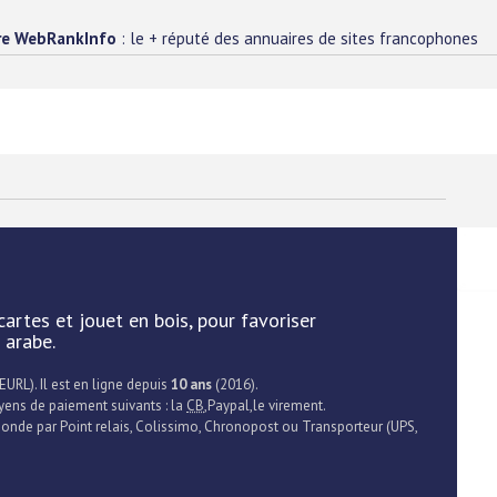
re WebRankInfo
: le + réputé des annuaires de sites francophones
cartes et jouet en bois, pour favoriser
 arabe.
EURL). Il est en ligne depuis
10 ans
(2016).
yens de paiement suivants : la
CB
,Paypal,le virement.
 monde par Point relais, Colissimo, Chronopost ou Transporteur (UPS,