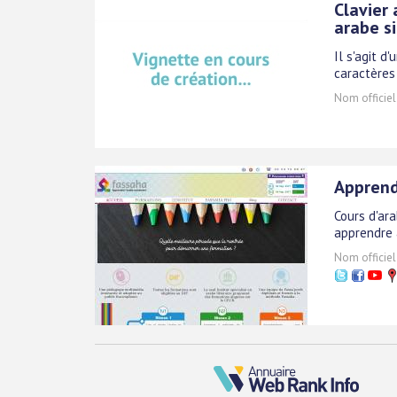
Clavier 
arabe s
Il s'agit d
caractères
Nom officiel
Apprendr
Cours d'ar
apprendre à
Nom officiel