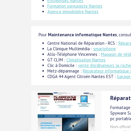
Entreprises Nantes
Formation paysagiste Nantes
Agence immobilière Nantes
Pour
Maintenance informatique Nantes
, consu
Centre National de Réparation - RCS :
Répara
La Clinique Multimédia :
smartphone
Allo-Téléphone Vincennes :
Magasin de tél
GT CLIM :
Climatisation Nantes
Clic à Domicile :
vente d'ordinateurs la roch
Metz-dépannage :
Réparateur informatique 
CDGA 44 Agent Citroën Nantes EST :
Garage
Réparat
Formatage 
Spyware S
pc portabl
Nom officiel