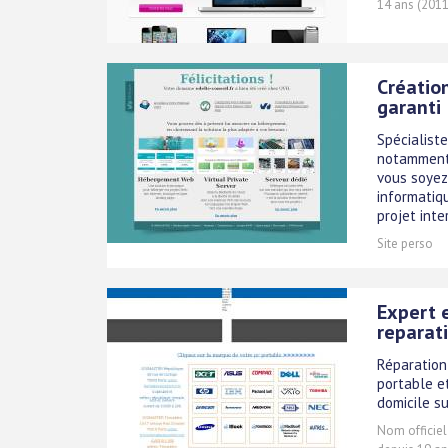
14 ans (2011
Créatio
garanti
Spécialiste
notamment 
vous soyez
informatiq
projet inte
Site perso
Expert 
reparat
Réparation 
portable e
domicile su
Nom officiel