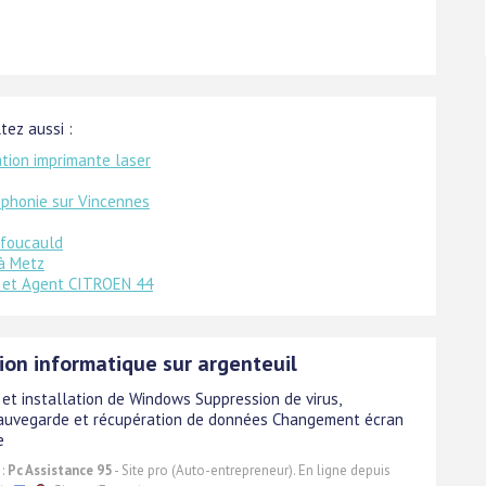
ltez aussi :
tion imprimante laser
éphonie sur Vincennes
efoucauld
à Metz
 et Agent CITROEN 44
ion informatique sur argenteuil
et installation de Windows Suppression de virus,
auvegarde et récupération de données Changement écran
e
 :
Pc Assistance 95
- Site pro (Auto-entrepreneur). En ligne depuis