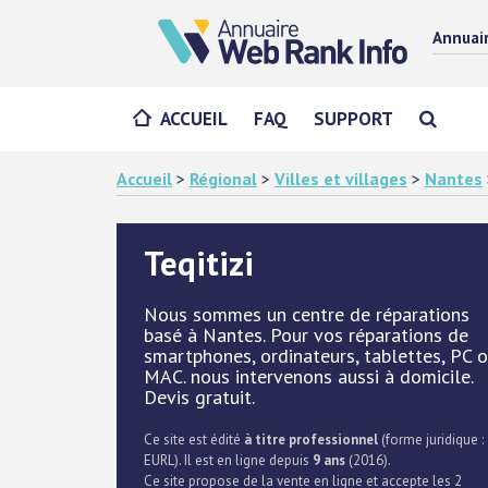
Annuai
ACCUEIL
FAQ
SUPPORT
Accueil
>
Régional
>
Villes et villages
>
Nantes
Teqitizi
Nous sommes un centre de réparations
basé à Nantes. Pour vos réparations de
smartphones, ordinateurs, tablettes, PC 
MAC. nous intervenons aussi à domicile.
Devis gratuit.
Ce site est édité
à titre professionnel
(forme juridique :
EURL). Il est en ligne depuis
9 ans
(2016).
Ce site propose de la vente en ligne et accepte les 2