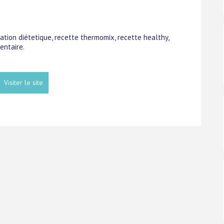
tation diétetique, recette thermomix, recette healthy,
entaire.
Visiter le site