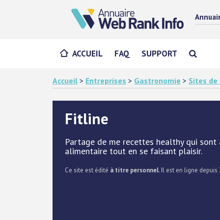
Annuai
ACCUEIL
FAQ
SUPPORT
Accueil
>
Entreprises
>
Gastronomie
>
Sites de
Fitline
Partage de me recettes healthy qui sont 
alimentaire tout en se faisant plaisir.
Ce site est édité
à titre personnel
. Il est en ligne depuis