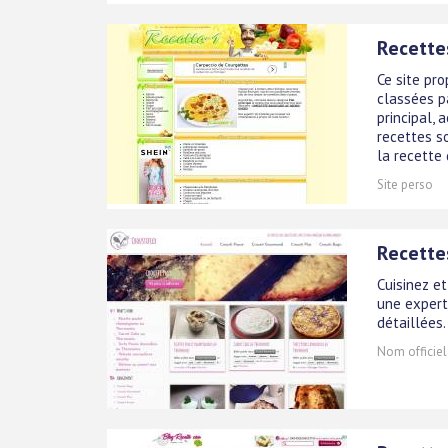
Recettes
Ce site pro
classées p
principal,
recettes s
la recette q
Site perso
Recettes
Cuisinez e
une experte
détaillées.
Nom officiel