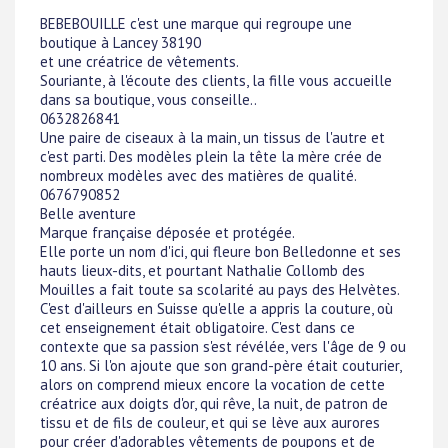
BEBEBOUILLE c'est une marque qui regroupe une
boutique à Lancey 38190
et une créatrice de vêtements.
Souriante, à l'écoute des clients, la fille vous accueille
dans sa boutique, vous conseille..
0632826841
Une paire de ciseaux à la main, un tissus de l'autre et
c'est parti. Des modèles plein la tête la mère crée de
nombreux modèles avec des matières de qualité.
0676790852
Belle aventure
Marque française déposée et protégée.
Elle porte un nom d'ici, qui fleure bon Belledonne et ses
hauts lieux-dits, et pourtant Nathalie Collomb des
Mouilles a fait toute sa scolarité au pays des Helvètes.
C'est d'ailleurs en Suisse qu'elle a appris la couture, où
cet enseignement était obligatoire. C'est dans ce
contexte que sa passion s'est révélée, vers l'âge de 9 ou
10 ans. Si l'on ajoute que son grand-père était couturier,
alors on comprend mieux encore la vocation de cette
créatrice aux doigts d'or, qui rêve, la nuit, de patron de
tissu et de fils de couleur, et qui se lève aux aurores
pour créer d'adorables vêtements de poupons et de