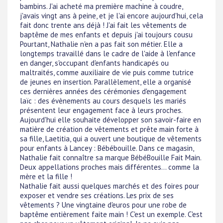
bambins. J'ai acheté ma première machine à coudre,
j'avais vingt ans à peine, et je l'ai encore aujourd'hui, cela
fait donc trente ans déjà ! J'ai fait les vêtements de
baptême de mes enfants et depuis j'ai toujours cousu
Pourtant, Nathalie n'en a pas fait son métier. Elle a
longtemps travaillé dans le cadre de l'aide à l'enfance
en danger, s'occupant d'enfants handicapés ou
maltraités, comme auxiliaire de vie puis comme tutrice
de jeunes en insertion. Parallèlement, elle a organisé
ces dernières années des cérémonies d'engagement
laïc : des évènements au cours desquels les mariés
présentent leur engagement face à leurs proches.
Aujourd'hui elle souhaite développer son savoir-faire en
matière de création de vêtements et prête main forte à
sa fille, Laetitia, qui a ouvert une boutique de vêtements
pour enfants à Lancey : Bébébouille. Dans ce magasin,
Nathalie fait connaître sa marque BébéBouille Fait Main.
Deux appellations proches mais différentes... comme la
mère et la fille !
Nathalie fait aussi quelques marchés et des foires pour
exposer et vendre ses créations. Les prix de ses
vêtements ? Une vingtaine d'euros pour une robe de
baptême entièrement faite main ! C'est un exemple. C'est