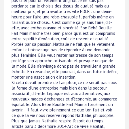
pas cher pour un vêtement original. Je ne suis pas
perdante car je choisis des tissus de qualité mais au
meilleur prix, et je travaille très vite NDLR : une demi-
heure pour faire une robe-chasuble ! , parfois même en
faisant autre chose... C'est comme ça, je sais faire, dit-
elle, avec enthousiasme et sincérité. Son Bébé Bouille
Fait Main marche très bien, parce qu'il est un compromis
entre rapidité d'exécution, coût de revient et qualité.
Portée par sa passion, Nathalie ne fait que le vêtement
enfant et n'envisage pas de répondre à une demande
plus féminine. Elle veut rester maîtresse de son temps,
protège son approche artisanale et presque unique de
la mode. Elle n'envisage donc pas de travailler à grande
échelle. En revanche, elle pourrait, dans un futur indéfini,
monter une association d'insertion.
Si cela devait prendre de l'ampleur, ce ne serait pas sous
la forme d'une entreprise mais bien dans le secteur
associatif, dit-elle. L'époque est aux alternatives, aux
nouveaux modes d'échanges et d'économie, au commerce
équitable. Alors Bébé Bouille Fait Main a forcément un
avenir... Il faut vivre pleinement ce que l'on fait et voir
ce que la vie nous réserve répond Nathalie, philosophe...
Plus que jamais Nathalie respire l'esprit du temps.
article paru 3 décembre 2014 Art de vivre Habitat,