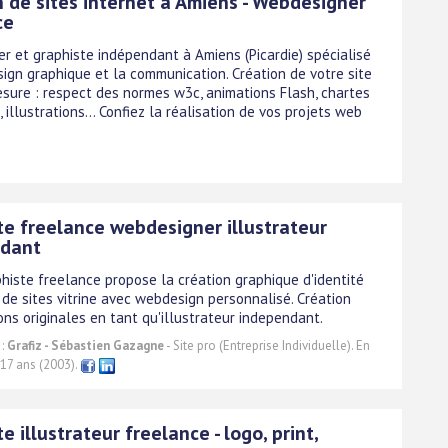
n de sites internet à Amiens - Webdesigner
ce
r et graphiste indépendant à Amiens (Picardie) spécialisé
sign graphique et la communication. Création de votre site
sure : respect des normes w3c, animations Flash, chartes
 illustrations... Confiez la réalisation de vos projets web
te freelance webdesigner illustrateur
ndant
phiste freelance propose la création graphique d'identité
 de sites vitrine avec webdesign personnalisé. Création
ions originales en tant qu'illustrateur independant.
 :
Grafiz - Sébastien Gazagne
- Site pro (Entreprise Individuelle). En
 17 ans (2003).
e illustrateur freelance - logo, print,