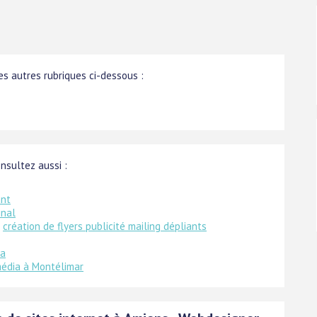
s autres rubriques ci-dessous :
onsultez aussi :
ant
inal
:
création de flyers publicité mailing dépliants
la
édia à Montélimar