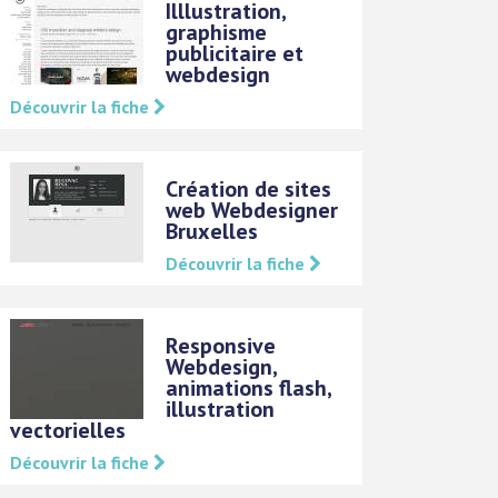
Illlustration,
graphisme
publicitaire et
webdesign
Découvrir la fiche
Création de sites
web Webdesigner
Bruxelles
Découvrir la fiche
Responsive
Webdesign,
animations flash,
illustration
vectorielles
Découvrir la fiche