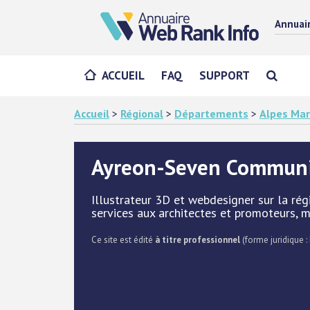
Annuai
ACCUEIL
FAQ
SUPPORT
Accueil
>
Régional
>
Départements
>
Alpes Mar
Ayreon-Seven Communi
Illustrateur 3D et webdesigner sur la ré
services aux architectes et promoteurs, ma
Ce site est édité
à titre professionnel
(forme juridique : 