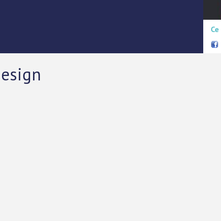
Ce
design