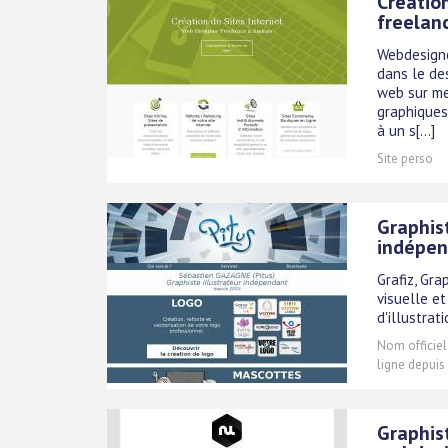
Créatio
freelan
Webdesigne
dans le de
web sur me
graphiques,
à un s[...]
Site perso
Graphis
indépe
Grafiz, Gra
visuelle et
d'illustrat
Nom officiel
ligne depuis
Graphist