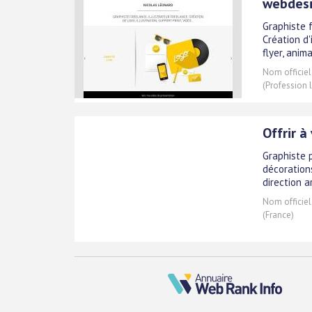
webdes
Graphiste 
Création d'
flyer, anim
Nom officiel
(Profession 
Offrir à
Graphiste p
décorations
direction a
Nom officiel
(France)