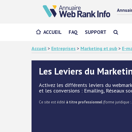
Annuai
ACCUEIL
FAQ
SUPPORT
Accueil
>
Entreprises
>
Marketing et pub
>
E-ma
Les Leviers du Marketi
Activez les différents leviers du webmark
et les conversions : Emailing, Réseaux so
Ce site est édité
à titre professionnel
(forme juridique :