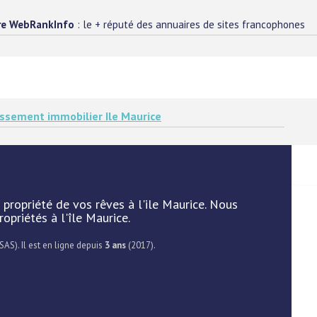
re WebRankInfo
: le + réputé des annuaires de sites francophones
issement immobilier Ile Maurice
 propriété de vos rêves à l'ile Maurice. Nous
priétés à l'île Maurice.
SAS). Il est en ligne depuis
3 ans
(2017).