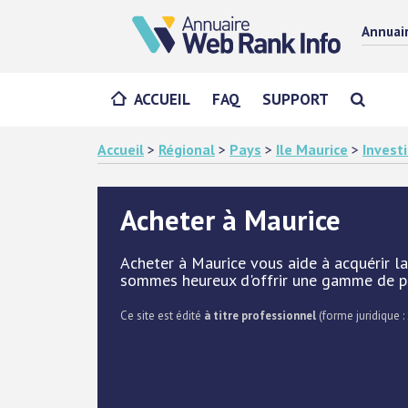
Annuai
ACCUEIL
FAQ
SUPPORT
Accueil
>
Régional
>
Pays
>
Ile Maurice
>
Invest
Acheter à Maurice
Acheter à Maurice vous aide à acquérir la
sommes heureux d'offrir une gamme de pro
Ce site est édité
à titre professionnel
(forme juridique : 