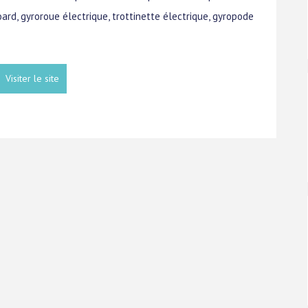
oard, gyroroue électrique, trottinette électrique, gyropode
Visiter le site