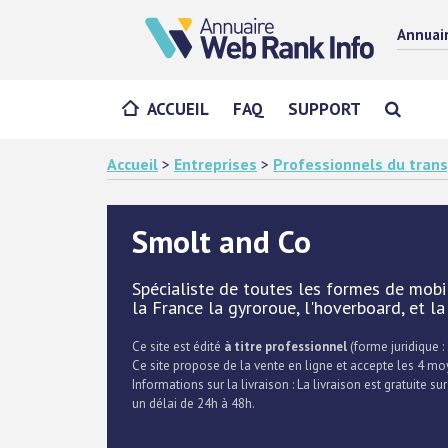
Annuai
ACCUEIL
FAQ
SUPPORT
Accueil
>
Entreprises
>
Professionnels du trans
Smolt and Co
Spécialiste de toutes les formes de mobil
la France la gyroroue, l'hoverboard, et la
Ce site est édité
à titre professionnel
(forme juridique : 
Ce site propose de la vente en ligne et accepte les 4 m
Informations sur la livraison : La livraison est gratuite sur
un délai de 24h à 48h.