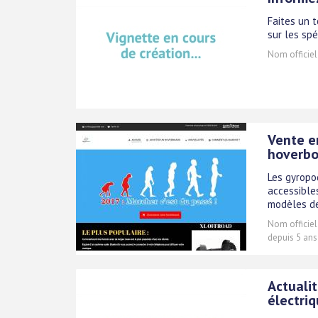
Faites un 
sur les spé
Nom officiel
Vente en
hoverbo
Les gyropo
accessible
modèles de
Nom officiel
depuis 5 ans
Actualit
électri