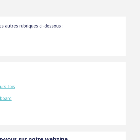
s autres rubriques ci-dessous :
urs fois
rboard
z-vous sur notre webzine