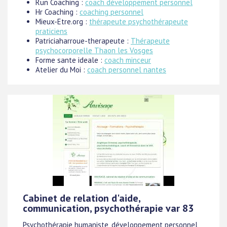
Run Coaching :
coach développement personnel
Hr Coaching :
coaching personnel
Mieux-Etre.org :
thérapeute psychothérapeute
praticiens
Patriciaharroue-therapeute :
Thérapeute
psychocorporelle Thaon les Vosges
Forme sante ideale :
coach minceur
Atelier du Moi :
coach personnel nantes
Cabinet de relation d'aide,
communication, psychothérapie var 83
Psychothérapie humaniste, développement personnel,