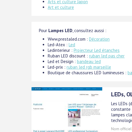
Arts et culture Japon
Art et culture
Pour
Lampes LED
, consultez aussi :
Www.prestaled.com :
Décoration
Led-Atex :
Led
Ledinterieur :
Projecteur Led étanches
Ruban LED discount :
ruban led pas cher
Led et Design :
bandeau led
Led-prix :
ruban led rgb marseille
Boutique de chaussures LED lumineuses :
ba
LEDs, O
Les LEDs (
constante 
lampes cla
technologi
Nom officiel