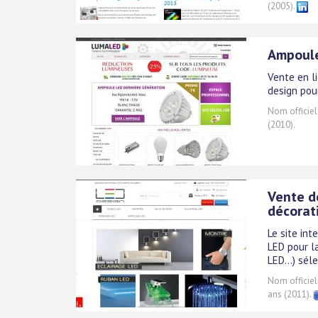
(2005).
Ampoule
Vente en li
design pour
Nom officiel
(2010).
Vente d
décorat
Le site in
LED pour l
LED...) sél
Nom officiel
ans (2011).