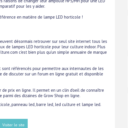
 les raisons de changer leur ampoule HPS/MH pour une LED
mparatif pour les y aider.
 référence en matière de lampe LED horticole !
 peuvent désormais retrouver sur seul site internet tous les
aux de lampes LED horticole pour leur culture indoor. Plus
ulture.com c'est bien plus qu'un simple annuaire de marque
 sont référencés pour permettre aux internautes de les
re de discuter sur un forum en ligne gratuit et disponible
e prix en ligne. Il permet en un clin d'oeil de connaître
e parmi des dizaines de Grow Shop en ligne.
ticole, panneau led, barre led, led culture et lampe led.
Visiter le site