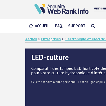
Annuai
ACCUEIL
FAQ
SUPPORT
Accueil
>
Entreprises
>
Electronique et électrici
LED-culture
Comparatif des lampes LED horticole des 
pour votre culture hydroponique d'intérieu
Ce site est édité
à titre personnel
. Il est en ligne depuis