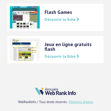
Flash Games
Découvrir la fiche
Jeux en ligne gratuits
flash
Découvrir la fiche
WebRankInfo / Tous droits réservés -
Mentions légales