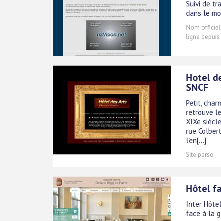
Suivi de tr
dans le mo
Nom officiel
ligne depuis
Hotel de
SNCF
Petit, char
retrouve le
XIXe siècle
rue Colbert
l'en[...]
Site perso
Hôtel f
Inter Hôte
face à la 