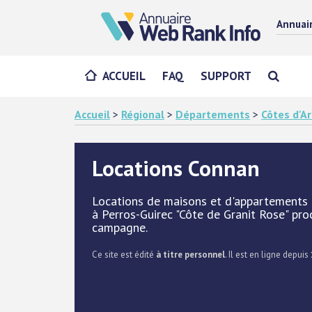
Annuai
ACCUEIL
FAQ
SUPPORT
Accueil
>
Régional
>
Départements
>
Côtes d'A
Locations Connan
Locations de maisons et d'appartements 
à Perros-Guirec "Côte de Granit Rose" proc
campagne.
Ce site est édité
à titre personnel
. Il est en ligne depuis