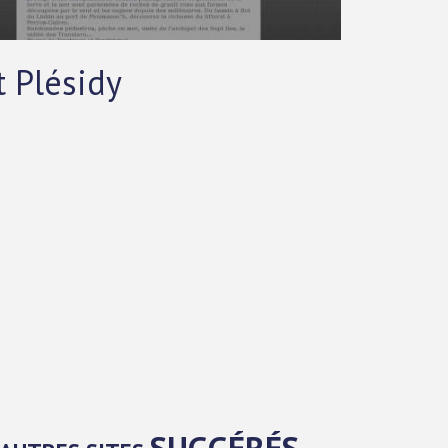
t Plésidy
SUGGÉRÉS