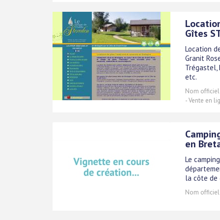
Locatio
Gîtes 
Location d
Granit Rose
Trégastel, 
etc.
Nom officiel
- Vente en l
Camping 
en Bret
Le camping 
départemen
la côte de 
Nom officiel