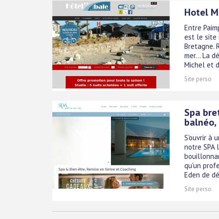
Hotel M
Entre Paimp
est le sit
Bretagne. 
mer... La 
Michel et de
Site perso
Spa bre
balnéo,
S'ouvrir à 
notre SPA l
bouillonna
qu'un profe
Eden de dét
Site perso