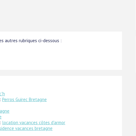
s autres rubriques ci-dessous :
c'h
 :
Perros Guirec Bretagne
tagne
e
 :
location vacances côtes d'armor
ésidence vacances bretagne