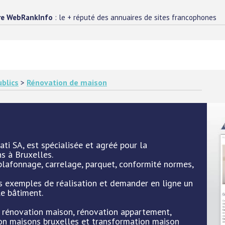
re WebRankInfo
: le + réputé des annuaires de sites francophones
blics
>
Rénovation de maison
ti SA, est spécialisée et agréé pour la
s à Bruxelles.
, plafonnage, carrelage, parquet, conformité normes,
es exemples de réalisation et demander en ligne un
le bâtiment.
 : rénovation maison, rénovation appartement,
ion maisons bruxelles et transformation maison