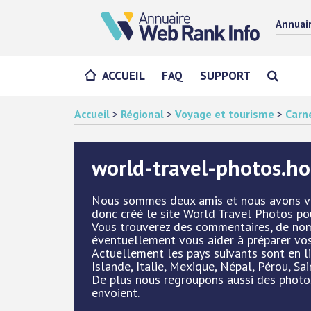
Annuai
ACCUEIL
FAQ
SUPPORT
Accueil
>
Régional
>
Voyage et tourisme
>
Carn
world-travel-photos.ho
Nous sommes deux amis et nous avons vo
donc créé le site World Travel Photos pou
Vous trouverez des commentaires, de no
éventuellement vous aider à préparer vo
Actuellement les pays suivants sont en l
Islande, Italie, Mexique, Népal, Pérou, Sa
De plus nous regroupons aussi des photo
envoient.