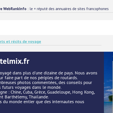
re WebRankInfo
: le + réputé des annuaires de sites francophones
ets et récits de voyage
telmix.fr
yagé dans plus d'une dizaine de pays. Nous avons
r faire part de nos périples de routards.
mbreuses photos commentées, des conseils pour
s futurs voyages dans le monde.
igne : Chine, Cuba, Grèce, Guadeloupe, Hong Kong,
int Barthélemy, Thaïlande.
s du monde entier que des internautes nous