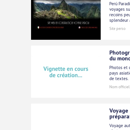
Perú Parad
voyages su
recoins pe
splendeur 
Site perso
Photogra
du mon
Photos et 
pays asiat
de textes.
Nom officiel
Voyage 
prépara
Voyage auto