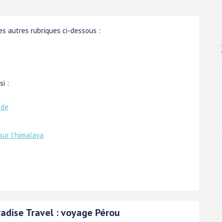
s autres rubriques ci-dessous :
i :
nde
sur l'himalaya
radise Travel : voyage Pérou