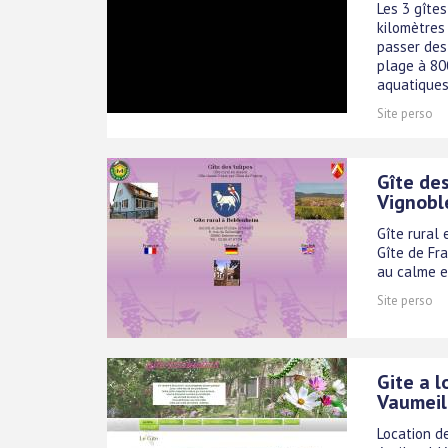
Les 3 gîte
kilomètres
passer des
plage à 80
aquatiques, 
Site perso
Gîte des
Vignobl
Gîte rural 
Gîte de Fr
au calme e
Site perso
Gite a l
Vaumeil
Location de