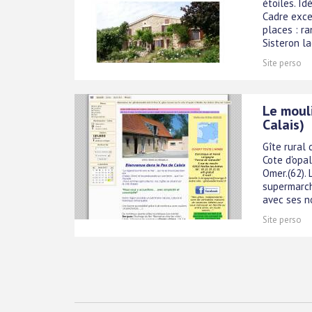
étoiles. Id
Cadre exce
places : ra
Sisteron lac
Site perso
Le mouli
Calais)
Gîte rural
Cote d'opal
Omer.(62). 
supermarch
avec ses n
Site perso