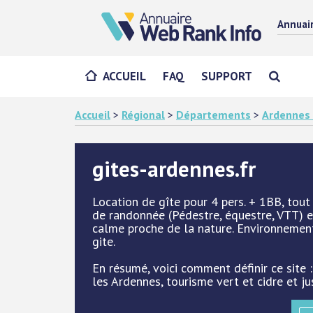
Annuai
ACCUEIL
FAQ
SUPPORT
Accueil
>
Régional
>
Départements
>
Ardennes 
gites-ardennes.fr
Location de gîte pour 4 pers. + 1BB, tou
de randonnée (Pédestre, équestre, VTT) et
calme proche de la nature. Environnement 
gite.
En résumé, voici comment définir ce site 
les Ardennes, tourisme vert et cidre et 