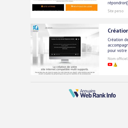
répondron[.
Site perso
Création
Création d
accompagne
pour votre 
Nom officiel