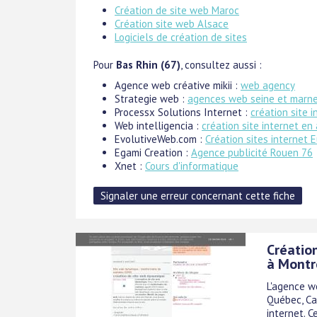
Création de site web Maroc
Création site web Alsace
Logiciels de création de sites
Pour
Bas Rhin (67)
, consultez aussi :
Agence web créative mikii :
web agency
Strategie web :
agences web seine et marn
Processx Solutions Internet :
création site 
Web intelligencia :
création site internet en
EvolutiveWeb.com :
Création sites internet E
Egami Creation :
Agence publicité Rouen 76
Xnet :
Cours d'informatique
Création
à Montr
L'agence w
Québec, Can
internet. 