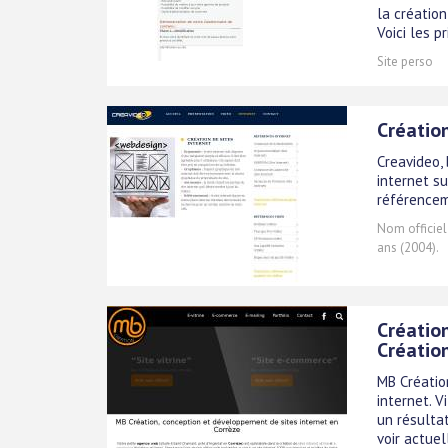
la création
Voici les pri
Site perso
Création
Creavideo, 
internet s
référencem
Nom officiel
ans (2004).
Créatio
Créatio
MB Créatio
internet. V
un résultat
voir actue