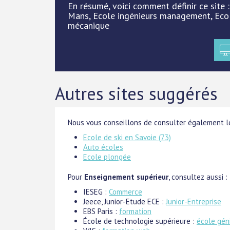
En résumé, voici comment définir ce site 
Mans, Ecole ingénieurs management, Ecol
mécanique
Autres sites suggérés
Nous vous conseillons de consulter également le
Ecole de ski en Savoie (73)
Auto écoles
Ecole plongée
Pour
Enseignement supérieur
, consultez aussi :
IESEG :
Commerce
Jeece, Junior-Etude ECE :
Junior-Entreprise
EBS Paris :
formation
École de technologie supérieure :
école gén