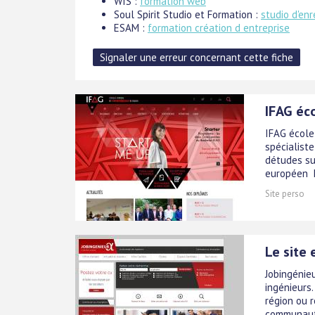
WIS :
formation web
Soul Spirit Studio et Formation :
studio d'en
ESAM :
formation création d entreprise
IFAG éc
IFAG école
spécialist
détudes s
européen 
Site perso
Le site 
Jobingénie
ingénieurs.
région ou r
communauté