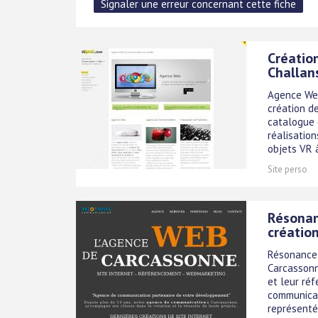
Création
Challan
Agence Web
création de
catalogue 
réalisation
objets VR à
Site perso
Résonan
création
Résonance 
Carcassonne
et leur ré
communicat
représentée