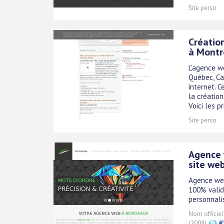
Site perso
Création
à Montr
L'agence w
Québec, Can
internet. 
la création
Voici les pri
Site perso
Agence 
site web
Agence web
100% valid
personnali
Nom officiel
(2008).