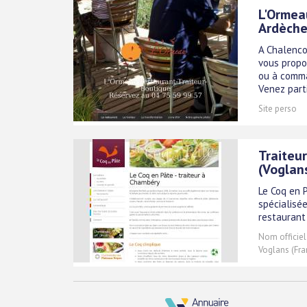
L'Ormea
Ardèch
A Chalenco
vous propo
ou à comman
Venez part
Site perso
Traiteu
(Voglan
Le Coq en 
spécialisée
restaurant
Nom officiel
Voglans (Fra