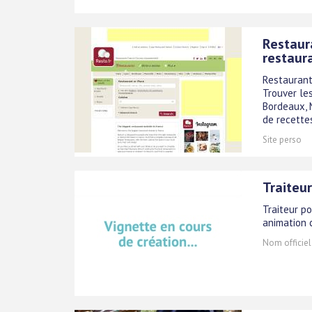
Restaura
restaura
Restaurant 
Trouver les
Bordeaux, M
de recettes
Site perso
Traiteur
Traiteur po
animation c
Nom officiel