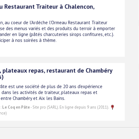
u Restaurant Traiteur à Chalencon,
e
n, au coeur de l'Ardéche l'Ormeau Restaurant Traiteur
se des menus variés et des produits du terroir à emporter
der en ligne (pâtés charcuteries sirops confitures, etc.).
iciper à nos soirées à thème.
r, plateaux repas, restaurant de Chambéry
s)
Pâte est une société de plus de 20 ans d'expérience
 dans les activités de traiteur, plateaux repas et
 entre Chambéry et Aix les Bains.
 :
Le Coq en Pâte
- Site pro (SARL). En ligne depuis 9 ans (2011).
nce)