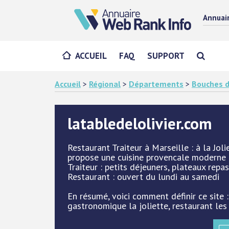
Annuai
ACCUEIL
FAQ
SUPPORT
Accueil
>
Régional
>
Départements
>
Bouches d
latabledelolivier.com
Restaurant Traiteur à Marseille : à la Jol
propose une cuisine provencale moderne e
Traiteur : petits déjeuners, plateaux repas
Restaurant : ouvert du lundi au samedi
En résumé, voici comment définir ce site :
gastronomique la joliette, restaurant les