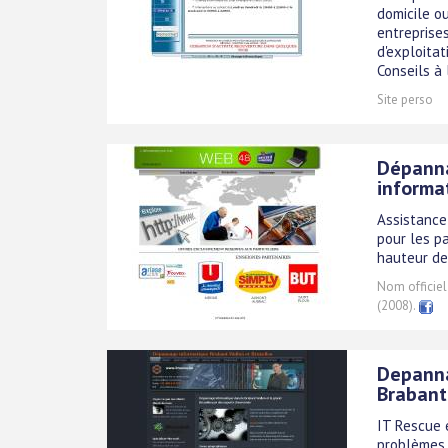
domicile ou
entreprises
d'exploitat
Conseils à 
Site perso
Dépanna
informa
Assistance,
pour les pa
hauteur de
Nom officiel
(2008).
Depanna
Brabant
IT Rescue 
problèmes l