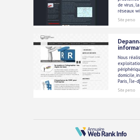
de virus, l
réseaux wif
Site perso
Depanna
informa
Nous réali
exploitatio
périphériq
domicile, i
Paris, Île-d[
Site perso