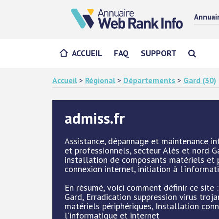
Annuai
ACCUEIL
FAQ
SUPPORT
Accueil
>
Régional
>
Départements
>
Gard (30)
admiss.fr
Assistance, dépannage et maintenance info
et professionnels, secteur Alès et nord Ga
installation de composants matériels et p
connexion internet, initiation à l'informat
En résumé, voici comment définir ce site
Gard, Erradication suppression virus troj
matériels périphériques, Installation conne
l'informatique et internet