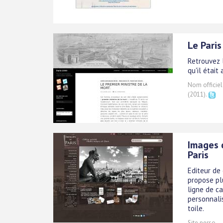
Le Paris
Retrouvez l
qu'il était
Nom officiel
(2011).
Images 
Paris
Editeur de
propose pl
ligne de ca
personnali
toile.
Site perso