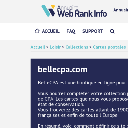
Annuai
ACCUEIL
FAQ
SUPPORT
Accueil
>
Loisir
>
Collections
>
Cartes postales
bellecpa.com
BelleCPA est une boutique en ligne pour 
Vous pourrez compléter votre collection
de CPA. Les cartes que nous vous proposo
état de conservation.
Vous trouverez des cartes allant de 1900
françaises et enfin de toute l'Europe.
En résumé, voici comment définir ce site 