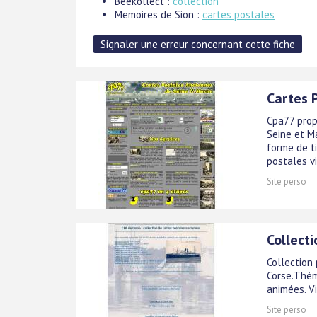
Beekollect :
collection
Memoires de Sion :
cartes postales
Cartes 
Cpa77 prop
Seine et M
forme de t
postales v
Site perso
Collect
Collection
Corse.Thème
animées.
Vi
Site perso