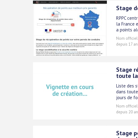
Stage d
RPPC centr
la France 
a points al
Nom officiel
depuis 17 an
Stage r
toute l
Liste des 
dans toute
jours de f
Nom officiel
depuis 20 an
Stage p