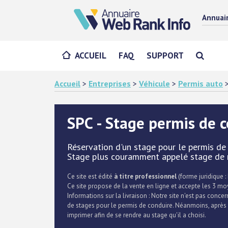
Annuai
ACCUEIL
FAQ
SUPPORT
Accueil
>
Entreprises
>
Véhicule
>
Permis auto
SPC - Stage permis de 
Réservation d'un stage pour le permis de 
Stage plus couramment appelé stage de r
Ce site est édité
à titre professionnel
(forme juridique : 
Ce site propose de la vente en ligne et accepte les 3 m
Informations sur la livraison : Notre site n'est pas conce
de stages pour le permis de conduire. Néanmoins, après s
imprimer afin de se rendre au stage qu'il a choisi.